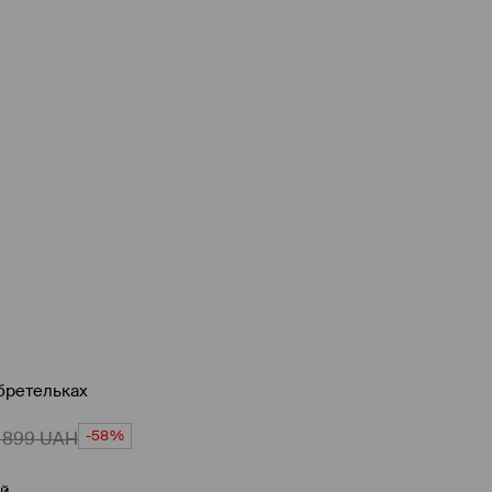
 бретельках
-58%
 899
UAH
ий