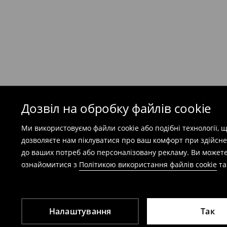
(
49 грн
при покупці на суму понад 1600 грн)
Безкоштовна доставка при замовленні тов
⟶
Детальніше
Попереджаємо, якщо сума замовлення пер
(враховуючи кошти доставки), вартість по
залежати від додаткової оплати податку.
Дозвіл на обробку файлів cookie
Правила повернення
Ми використовуємо файли cookie або подібні технології,
Ви можете повернути товар в інтернет-маг
дозволяєте нам піклуватися про ваш комфорт при здійсне
заповнивши форму на сайті.
до ваших потреб або персоналізовану рекламу. Ви можете
⟶
Детальніше
ознайомитися з
Політикою використання файлів cookie
т
Налаштування
Так