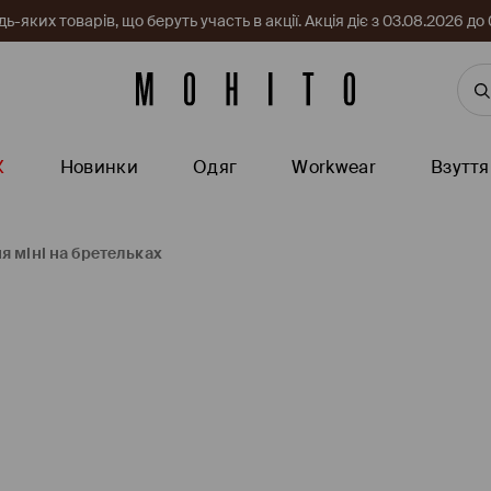
-яких товарів, що беруть участь в акції. Акція діє з 03.08.2026 
Ж
Новинки
Одяг
Workwear
Взуття
я міні на бретельках