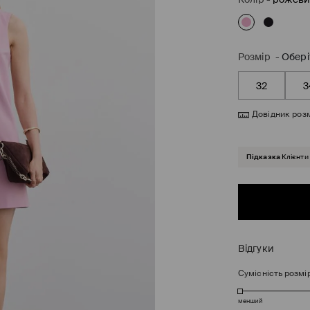
Розмір
-
Обері
32
3
Довідник розм
Підказка
Клієнти
Відгуки
Сумісність розмі
менший