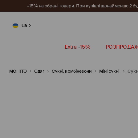
–15% на обрані товари. При купівлі щонайменше 2 будь
UA
Extra -15%
РОЗПРОДА
MOHITO
Одяг
Сукні, комбінезони
Міні сукні
Сукн