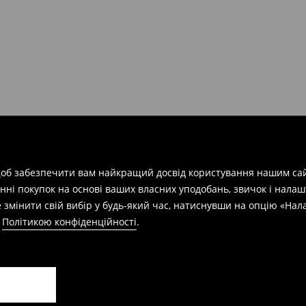
арів
на суму від 1600 грн.
евищує еквівалент 150 євро
силки при отриманні буде
 щоб забезпечити вам найкращий досвід користування нашим сай
азин протягом 30 днів,
нні покупок на основі ваших власних уподобань, звичок і нала
 змінити свій вибір у будь-який час, натиснувши на опцію «На
а
Політикою конфіденційності
.