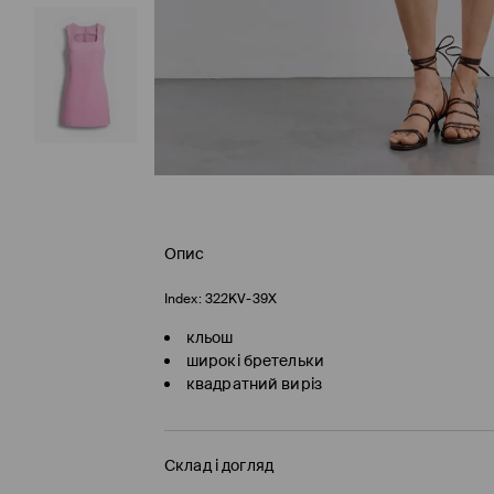
Опис
Index:
322KV-39X
кльош
широкі бретельки
квадратний виріз
Склад і догляд