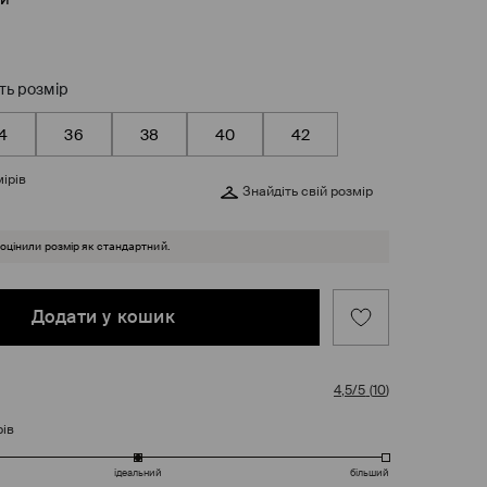
ть розмір
4
36
38
40
42
ірів
Знайдіть свій розмір
 оцінили розмір як стандартний.
Додати у кошик
4,5/5
(
10
)
рів
ідеальний
більший