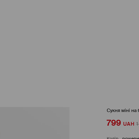
Сукня міні на
799
UAH
1
Колір
-
рожев