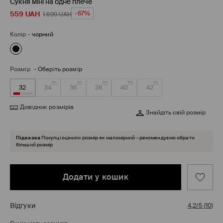
Сукня міні на одне плече
559
UAH
-67%
1 699
UAH
Колір
-
чорний
Розмір
-
Оберіть розмір
32
34
36
38
40
42
Довідник розмірів
Знайдіть свій розмір
Підказка
Покупці оцінили розмір як маломірний - рекомендуємо обрати
більший розмір
Додати у кошик
Відгуки
4,2/5
(
10
)