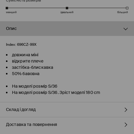
Сумісність розмірів
менший
ідеальний
більший
Опис
Index:
696CZ-99X
довжина міні
відкрите плече
застібка-блискавка
50% бавовна
На моделі розмір S/36
На моделі розмір S/36. Зріст моделі 180 cm
Склад і догляд
Доставка та повернення
50% БАВОВНА, 47% ПОЛІЕСТЕР, 3% ЕЛАСТАН