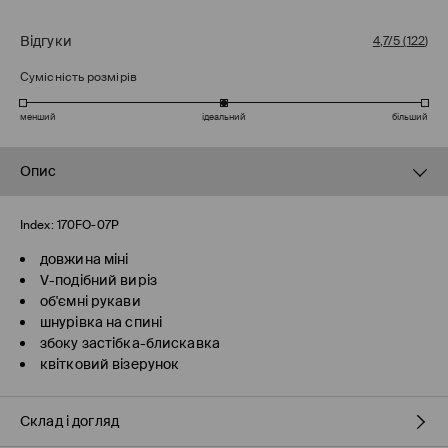
Відгуки
4,7/5
(
122
)
Сумісність розмірів
менший
ідеальний
більший
Опис
Index:
170FO-07P
довжина міні
V-подібний виріз
об'ємні рукави
шнурівка на спині
збоку застібка-блискавка
квітковий візерунок
Склад і догляд