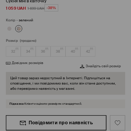
Сукня міні в квіточку
1 059
UAH
-38%
1 699
UAH
Колір
-
зелений
Розмір
(продано)
32
34
36
38
40
42
Довідник розмірів
Знайдіть свій розмір
Цей товар зараз недоступний в Інтернеті. Підпишіться на
сповіщення, і ми повідомимо вас, коли він стане доступним,
або перевіримо наявність у магазині.
Підказка
Клієнти оцінили розмір як стандартний.
Повідомити про наявність