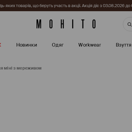
-яких товарів, що беруть участь в акції. Акція діє з 03.08.2026 
Ж
Новинки
Одяг
Workwear
Взуття
я міні з мереживом