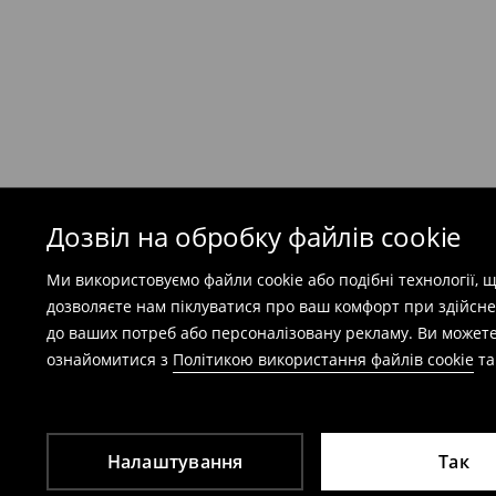
(
49 грн
при покупці на суму понад 1600 грн)
Безкоштовна доставка при замовленні тов
⟶
Детальніше
Попереджаємо, якщо сума замовлення пер
(враховуючи кошти доставки), вартість по
залежати від додаткової оплати податку.
Дозвіл на обробку файлів cookie
Правила повернення
Ми використовуємо файли cookie або подібні технології,
Ви можете повернути товар в інтернет-маг
дозволяєте нам піклуватися про ваш комфорт при здійсне
заповнивши форму на сайті.
до ваших потреб або персоналізовану рекламу. Ви можете
⟶
Детальніше
ознайомитися з
Політикою використання файлів cookie
т
Налаштування
Так