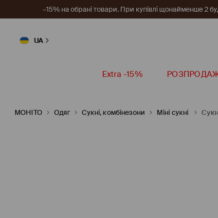
–15% на обрані товари. При купівлі щонайменше 2 будь
UA
Extra -15%
РОЗПРОДА
MOHITO
Одяг
Сукні, комбінезони
Міні сукні
Сукн