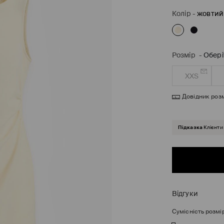
Колір
-
жовтий
Розмір
-
Обері
XXS
Довідник розм
Підказка
Клієнти
Відгуки
Сумісність розмі