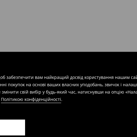
арів
на суму від 1600 грн.
евищує еквівалент 150 євро
силки при отриманні буде
 щоб забезпечити вам найкращий досвід користування нашим сай
азин протягом 30 днів,
нні покупок на основі ваших власних уподобань, звичок і нала
 змінити свій вибір у будь-який час, натиснувши на опцію «На
а
Політикою конфіденційності
.