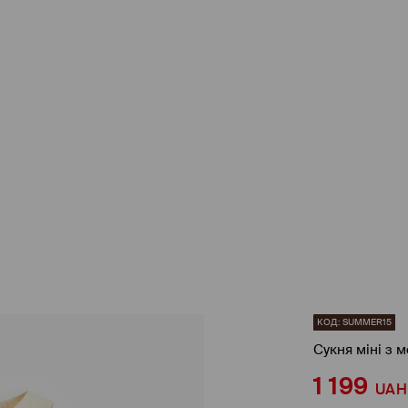
КОД: SUMMER15
Сукня міні з
1 199
UAH