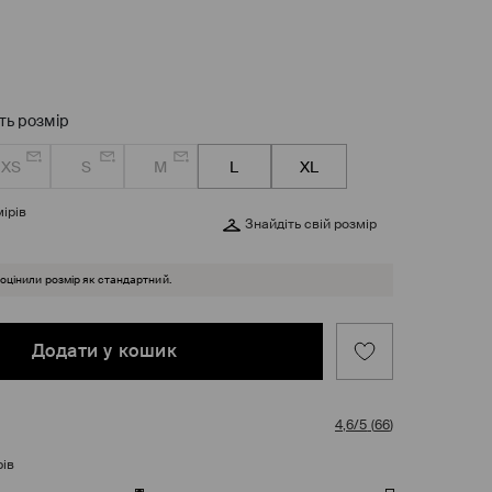
ть розмір
XS
S
M
L
XL
ірів
Знайдіть свій розмір
 оцінили розмір як стандартний.
Додати у кошик
4,6/5
(
66
)
рів