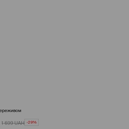
 мереживом
-29%
1 699
UAH