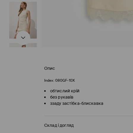
Опис
Index:
080GF-10X
обтислий крій
без рукавів
ззаду застібка-блискавка
Склад і догляд