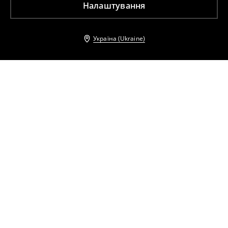
Налаштування
Україна (Ukraine)
Інші клієнти також обрали
Сукня-сорочка міні
Піджак оversize
699
UAH
1699
UAH
4499
UAH
6999
UAH
Сукня-сорочка міні
Сукня максі з віскози.