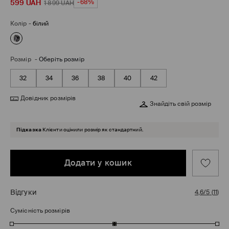
599
UAH
-68%
1 899
UAH
Колір
-
білий
Розмір
-
Оберіть розмір
32
34
36
38
40
42
Довідник розмірів
Знайдіть свій розмір
Підказка
Клієнти оцінили розмір як стандартний.
Додати у кошик
Відгуки
4,6/5
(
11
)
Сумісність розмірів