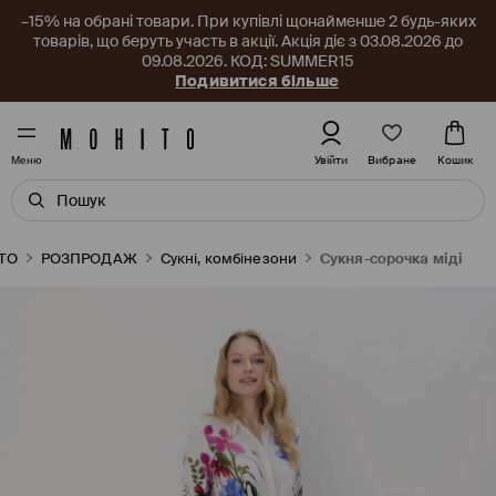
–15% на обрані товари. При купівлі щонайменше 2 будь-яких
товарів, що беруть участь в акції. Акція діє з 03.08.2026 до
09.08.2026. КОД: SUMMER15
Подивитися більше
Вибране
Увійти
Кошик
Меню
TO
РОЗПРОДАЖ
Сукні, комбінезони
Сукня-сорочка міді