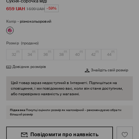
Сукня-сорочка міді
659
UAH
-59%
1 599
UAH
Колір
-
різнокольоровий
Розмір
(продано)
32
34
36
38
40
42
44
Довідник розмірів
Знайдіть свій розмір
Цей товар зараз недоступний в Інтернеті. Підпишіться на
сповіщення, і ми повідомимо вас, коли він стане доступним,
або перевіримо наявність у магазині.
Підказка
Покупці оцінили розмір як маломірний - рекомендуємо обрати
більший розмір
Повідомити про наявність