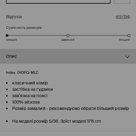
Відгуки
4/5
(
134
)
Сумісність розмірів
менший
ідеальний
більший
Опис
Index:
043FQ-MLC
класичний комір
застібка на ґудзики
зав’язка на поясі
100% віскоза
Розмір замалий - рекомендуємо обрати більший розмір
На моделі розмір S/36. Зріст моделі 178 cm