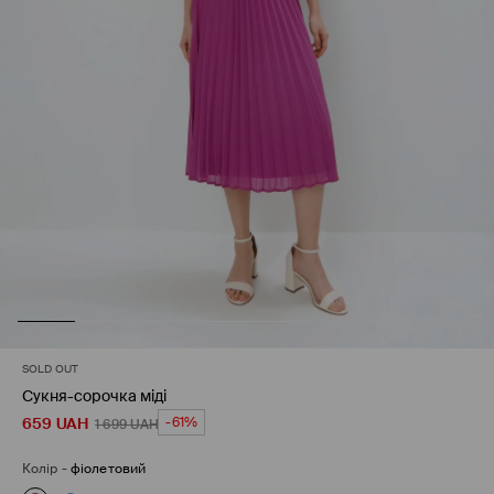
SOLD OUT
Сукня-сорочка міді
659
UAH
-61%
1 699
UAH
Колір
-
фіолетовий