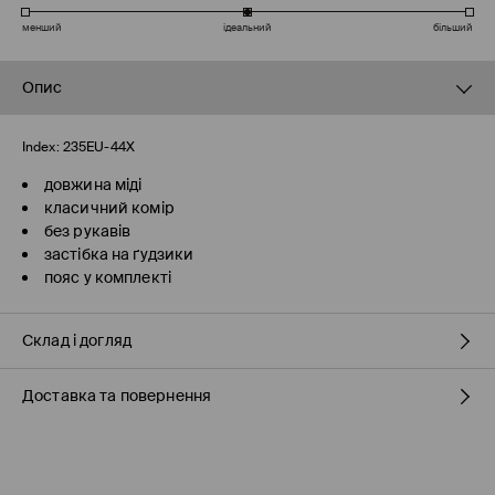
менший
ідеальний
більший
Опис
Index:
235EU-44X
довжина міді
класичний комір
без рукавів
застібка на ґудзики
пояс у комплекті
Склад і догляд
Доставка та повернення
склад головної тканини
:
100% ПОЛІЕСТЕР
Склад_підкладочка тканина_1
:
100% ПОЛІЕСТЕР
Правила доставки
ПРАТИ В ПРАЛЬНІЙ МАШИНІ ПРИ МАКС. ТЕМП.30°C Н