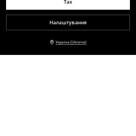
Так
Налаштування
Україна (Ukraine)
Інші клієнти також обрали
Шифонова максі сукня
Сукня міді
899
UAH
2099
UAH
699
UAH
2099
UAH
Сукня міді
Плісирована сукня міді
699
UAH
2099
UAH
959
UAH
2099
UAH