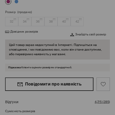
Розмір
(продано)
32
34
36
38
40
42
Довідник розмірів
Знайдіть свій розмір
Цей товар зараз недоступний в Інтернеті. Підпишіться на
сповіщення, і ми повідомимо вас, коли він стане доступним,
або перевіримо наявність у магазині.
Підказка
Клієнти оцінили розмір як стандартний.
Повідомити про наявність
Відгуки
4,7/5
(
285
)
Сумісність розмірів