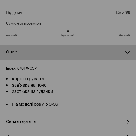
Відгуки
4,5/5
(
91
)
Сумісність розмірів
менший
ідеальний
більший
Опис
Index:
670FX-05P
короткі рукави
зав’язка на поясі
застібка на ґудзики
На моделі розмір S/36
Склад і догляд