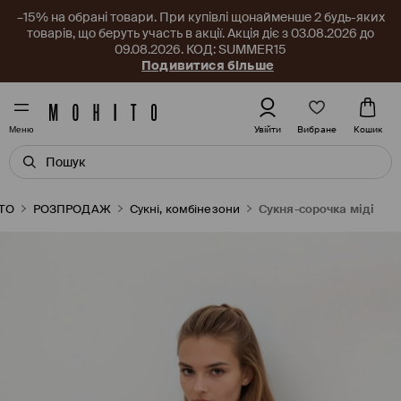
–15% на обрані товари. При купівлі щонайменше 2 будь-яких
товарів, що беруть участь в акції. Акція діє з 03.08.2026 до
09.08.2026. КОД: SUMMER15
Подивитися більше
Вибране
Увійти
Кошик
Меню
TO
РОЗПРОДАЖ
Сукні, комбінезони
Сукня-сорочка міді