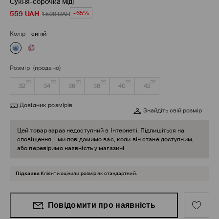
Сукня-сорочка міді
559
UAH
-65%
1 599
UAH
Колір
-
синій
Розмір
(продано)
32
34
36
38
40
42
Довідник розмірів
Знайдіть свій розмір
Цей товар зараз недоступний в Інтернеті. Підпишіться на
сповіщення, і ми повідомимо вас, коли він стане доступним,
або перевіримо наявність у магазині.
Підказка
Клієнти оцінили розмір як стандартний.
Повідомити про наявність