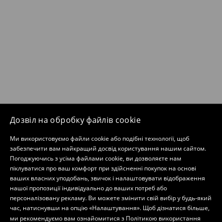
Дозвіл на обробку файлів cookie
Ми використовуємо файли cookie або подібні технології, щоб
забезпечити вам найкращий досвід користування нашим сайтом.
Погоджуючись з усіма файлами cookie, ви дозволяєте нам
піклуватися про ваш комфорт при здійсненні покупок на основі
ваших власних уподобань, звичок і налаштовувати відображення
нашої пропозиції індивідуально до ваших потреб або
персоналізовану рекламу. Ви можете змінити свій вибір у будь-який
час, натиснувши на опцію «Налаштування». Щоб дізнатися більше,
ми рекомендуємо вам ознайомитися з
Політикою використання