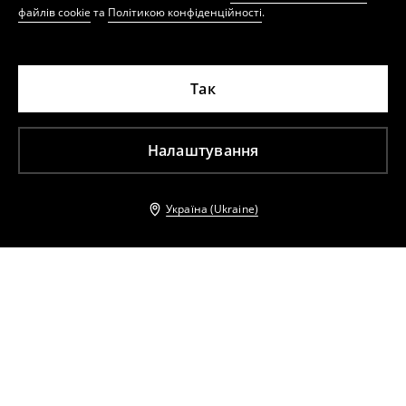
файлів cookie
та
Політикою конфіденційності
.
Так
Налаштування
Україна (Ukraine)