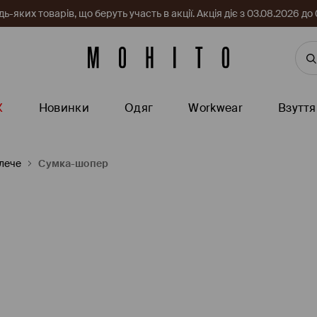
-яких товарів, що беруть участь в акції. Акція діє з 03.08.2026 
Ж
Новинки
Одяг
Workwear
Взуття
лече
Сумка-шопер