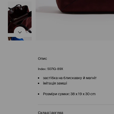
Опис
Index:
507IQ-89X
застібка на блискавку й магніт
імітація замші
Розміри сумки: 38 x 19 x 30 cm
Склад і догляд