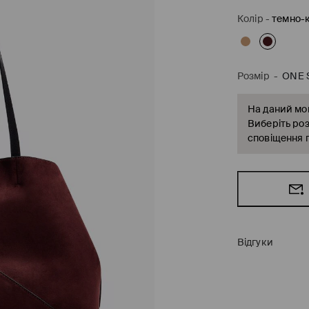
Колір
-
темно-
Розмір
-
ONE 
На даний мом
Виберіть роз
сповіщення п
Відгуки