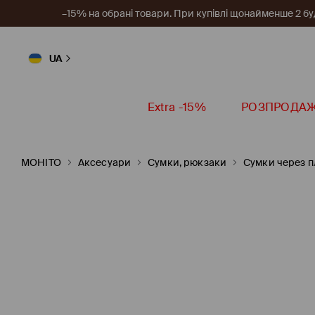
–15% на обрані товари. При купівлі щонайменше 2 будь
UA
Extra -15%
РОЗПРОДА
MOHITO
Аксесуари
Сумки, рюкзаки
Сумки через п