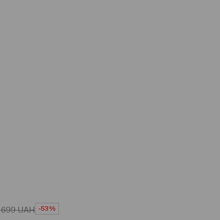
-53%
 699
UAH