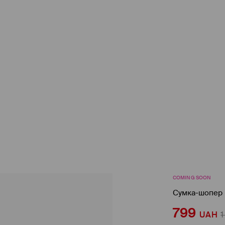
COMING SOON
Сумка-шопер
799
UAH
1