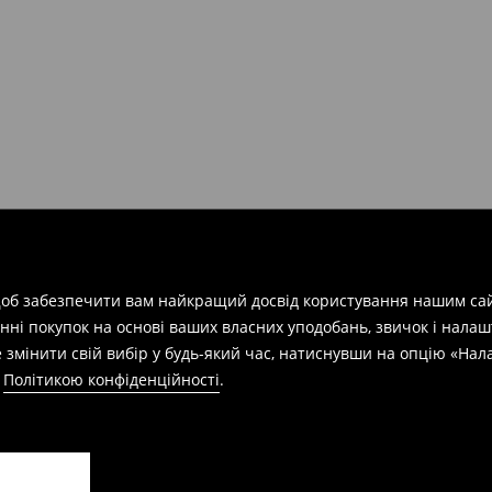
арів
на суму від 1600 грн.
евищує еквівалент 150 євро
силки при отриманні буде
 щоб забезпечити вам найкращий досвід користування нашим сай
азин протягом 30 днів,
нні покупок на основі ваших власних уподобань, звичок і нала
 змінити свій вибір у будь-який час, натиснувши на опцію «На
а
Політикою конфіденційності
.