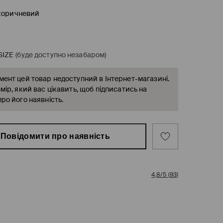
коричневий
SIZE
(буде доступно незабаром)
ент цей товар недоступний в Інтернет-магазині.
мір, який вас цікавить, щоб підписатись на
ро його наявність.
Повідомити про наявність
4,8/5
(
93
)