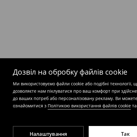
199 UAH
/ Оплата при отриманні
(
49 грн
при покупці на суму понад 1600 грн)
Безкоштовна доставка при замовленні тов
⟶
Детальніше
Попереджаємо, якщо сума замовлення пер
(враховуючи кошти доставки), вартість по
залежати від додаткової оплати податку.
Дозвіл на обробку файлів cookie
Правила повернення
Ми використовуємо файли cookie або подібні технології,
Ви можете повернути товар в інтернет-маг
дозволяєте нам піклуватися про ваш комфорт при здійсне
заповнивши форму на сайті.
до ваших потреб або персоналізовану рекламу. Ви можете
⟶
Детальніше
ознайомитися з
Політикою використання файлів cookie
т
Налаштування
Так