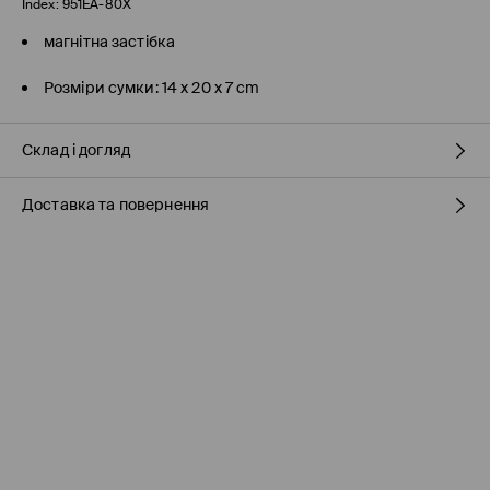
Index:
951EA-80X
магнітна застібка
Розміри сумки: 14 x 20 x 7 cm
Склад і догляд
Доставка та повернення
склад головної тканини
:
100% ПОЛІУРЕТАН
Склад_підкладочка тканина_1
:
100% ПОЛІЕСТЕР
Правила доставки
НЕ ПРАТИ
НЕ ВІДБІЛЮВАТИ
Пункті відбору Meest ПОШТА
(7-11 робочих днів)
160 UAH
/ Оплата онлайн
НЕ СУШИТИ В СУШАРЦІ БАРАБАННОГО ТИПУ
Пункті відбору Нова ПОШТА
(7-11 робочих днів)
НЕ ПРАСУВАТИ
160 UAH
/ Оплата онлайн
НЕ ЧИСТИТИ ХІМІЧНО
Пункті відбору Meest ПОШТА
(
7-11
робочих днів)
199 UAH / Оплата при отриманні