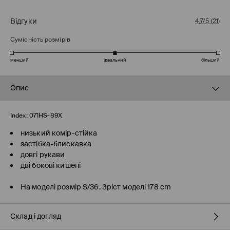
Відгуки
4,7/5
(
21
)
Сумісність розмірів
менший
ідеальний
більший
Опис
Index:
071HS-89X
низький комір-стійка
застібка-блискавка
довгі рукави
дві бокові кишені
На моделі розмір S/36. Зріст моделі 178 cm
Склад і догляд