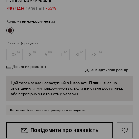
Світшот на блискавці
799
UAH
-53%
1 699
UAH
Колір
-
темно-коричневий
Розмір
(продано)
XS
S
M
L
XL
XXL
Довідник розмірів
Знайдіть свій розмір
Цей товар зараз недоступний в Інтернеті. Підпишіться на
сповіщення, і ми повідомимо вас, коли він стане доступним,
або перевіримо наявність у магазині.
Підказка
Клієнти оцінили розмір як стандартний.
Повідомити про наявність