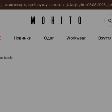
-яких товарів, що беруть участь в акції. Акція діє з 03.08.2026 
Ж
Новинки
Одяг
Workwear
Взуття
оп basic