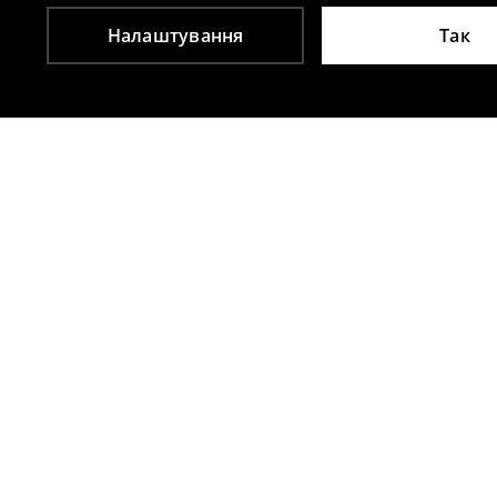
Налаштування
Так
Інші клієнти також обрали
Топ на бретельках
Обтислий т
349
UAH
159
UAH
699
UAH
259