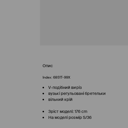
Опис
Index:
6851T-99X
V-подібний виріз
вузькі регульовані бретельки
вільний крій
Зріст моделі: 176 cm
На моделі розмір S/36