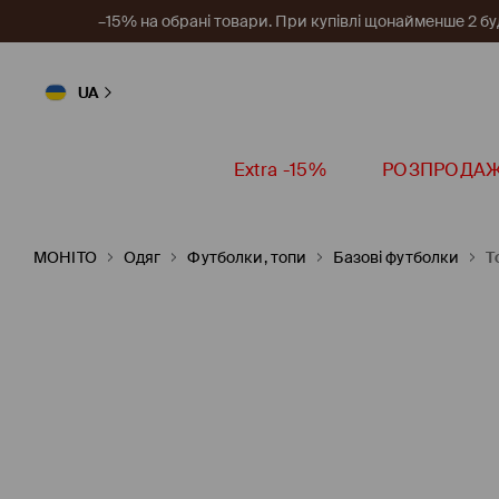
–15% на обрані товари. При купівлі щонайменше 2 будь
UA
Extra -15%
РОЗПРОДА
MOHITO
Одяг
Футболки, топи
Базові футболки
Т