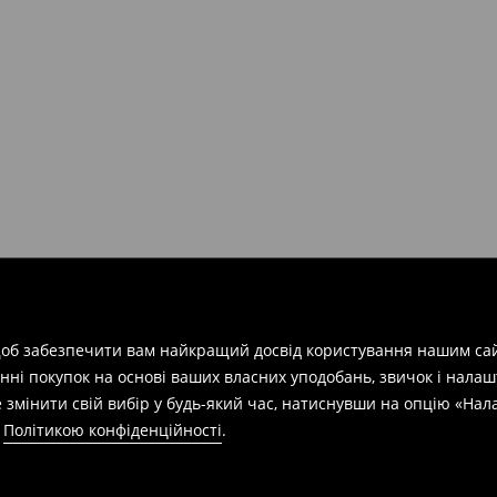
арів
на суму від 1600 грн.
евищує еквівалент 150 євро
силки при отриманні буде
 щоб забезпечити вам найкращий досвід користування нашим сай
азин протягом 30 днів,
нні покупок на основі ваших власних уподобань, звичок і нала
 змінити свій вибір у будь-який час, натиснувши на опцію «На
а
Політикою конфіденційності
.