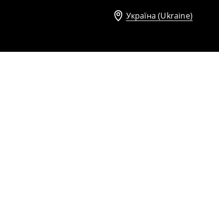
Україна (Ukraine)
Топ із трикотажу в рубчик
349
UAH
559
UAH