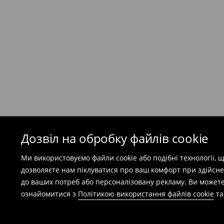
Кур'єр Meest ПОШТА
(
7-11
робочих днів)
199 UAH
/ Оплата при отриманні
(
49 грн
при покупці на суму понад 1600 грн)
Безкоштовна доставка при замовленні тов
⟶
Детальніше
Попереджаємо, якщо сума замовлення пер
(враховуючи кошти доставки), вартість по
залежати від додаткової оплати податку.
Дозвіл на обробку файлів cookie
Правила повернення
Ми використовуємо файли cookie або подібні технології,
Ви можете повернути товар в інтернет-маг
дозволяєте нам піклуватися про ваш комфорт при здійсне
заповнивши форму на сайті.
до ваших потреб або персоналізовану рекламу. Ви можете
⟶
Детальніше
ознайомитися з
Політикою використання файлів cookie
т