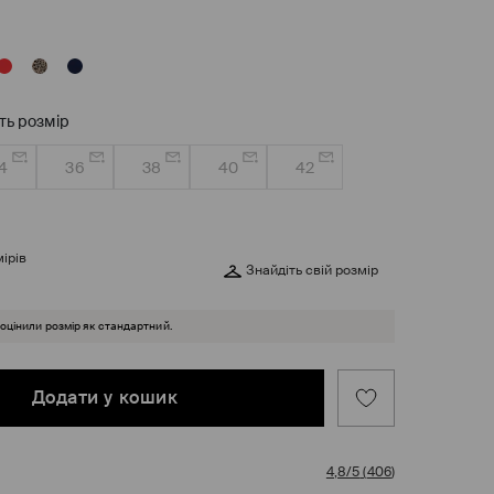
ть розмір
4
36
38
40
42
ірів
Знайдіть свій розмір
 оцінили розмір як стандартний.
Додати у кошик
4,8/5
(
406
)