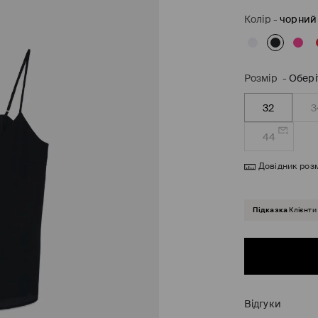
Колір
-
чорний
Розмір
-
Обері
32
3
44
Довідник розм
Підказка
Клієнти
Відгуки