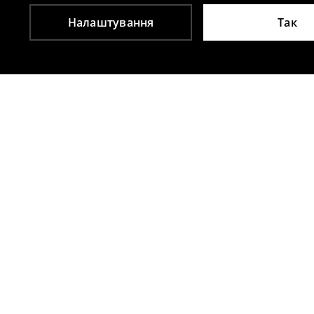
Налаштування
Так
Інші клієнти також обрали
Топ із трикотажу в рубчик
Топ із трико
359
UAH
299
UAH
699
UAH
699