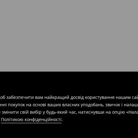
арів
на суму від 1600 грн.
евищує еквівалент 150 євро
силки при отриманні буде
 щоб забезпечити вам найкращий досвід користування нашим сай
азин протягом 30 днів,
нні покупок на основі ваших власних уподобань, звичок і нала
 змінити свій вибір у будь-який час, натиснувши на опцію «На
а
Політикою конфіденційності
.