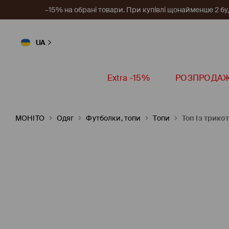
–15% на обрані товари. При купівлі щонайменше 2 будь
UA
Extra -15%
РОЗПРОДА
MOHITO
Одяг
Футболки, топи
Топи
Топ із трико