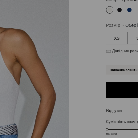
Розмір
-
Обері
XS
Довідник розм
Підказка
Клієнти
Відгуки
Сумісність розмі
менший