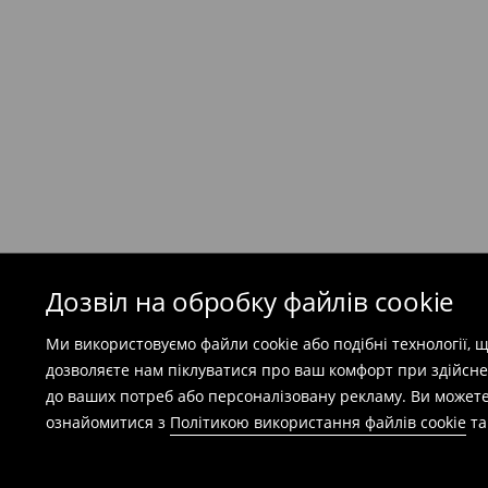
Кур'єр Meest ПОШТА
(
7-11
робочих днів)
199 UAH
/ Оплата при отриманні
(
49 грн
при покупці на суму понад 1600 грн)
Безкоштовна доставка при замовленні тов
⟶
Детальніше
Попереджаємо, якщо сума замовлення пер
(враховуючи кошти доставки), вартість по
залежати від додаткової оплати податку.
Дозвіл на обробку файлів cookie
Правила повернення
Ми використовуємо файли cookie або подібні технології,
Ви можете повернути товар в інтернет-маг
дозволяєте нам піклуватися про ваш комфорт при здійсне
заповнивши форму на сайті.
до ваших потреб або персоналізовану рекламу. Ви можете
⟶
Детальніше
ознайомитися з
Політикою використання файлів cookie
т