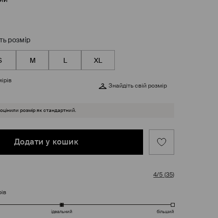
ть розмір
S
M
L
XL
ірів
Знайдіть свій розмір
 оцінили розмір як стандартний.
Додати у кошик
4/5
(
35
)
рів
ідеальний
більший