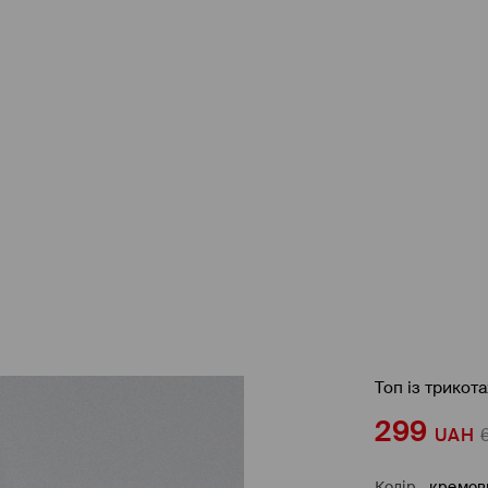
Топ із трикот
299
UAH
Колір
-
кремов