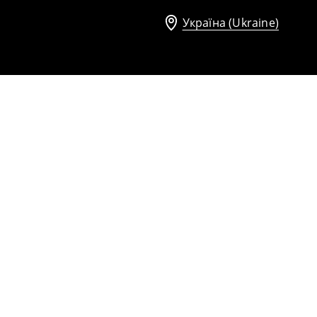
Україна (Ukraine)
Обтислий топ
399
UAH
599
UAH