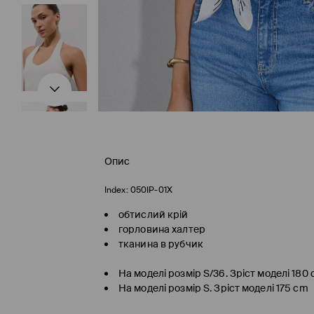
Опис
Index:
050IP-01X
обтислий крій
горловина халтер
тканина в рубчик
На моделі розмір S/36. Зріст моделі 180
На моделі розмір S. Зріст моделі 175 cm