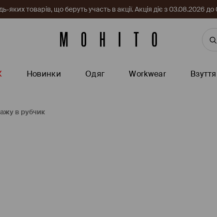
-яких товарів, що беруть участь в акції. Акція діє з 03.08.2026 
Ж
Новинки
Одяг
Workwear
Взуття
тажу в рубчик