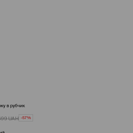
ажу в рубчик
-57%
699
UAH
ий