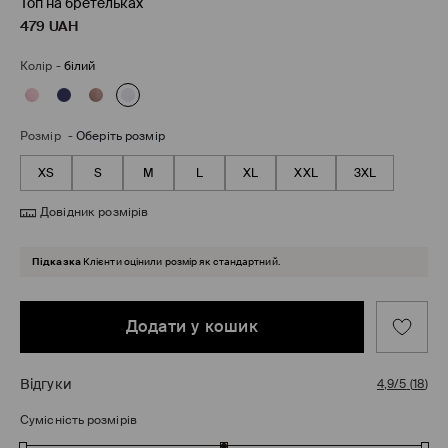
Топ на бретельках
479
UAH
Колір
-
білий
Розмір
-
Оберіть розмір
XS
S
M
L
XL
XXL
3XL
Довідник розмірів
Підказка
Клієнти оцінили розмір як стандартний.
Додати у кошик
Відгуки
4,9/5
(
18
)
Сумісність розмірів