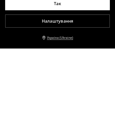
Так
Налаштування
Україна (Ukraine)
Інші клієнти також обрали