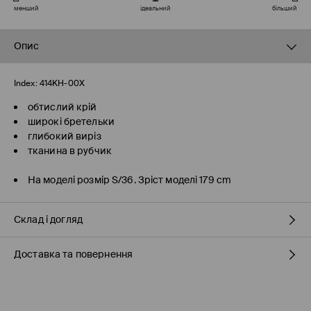
менший
ідеальний
більший
Опис
Index:
414KH-00X
обтислий крій
широкі бретельки
глибокий виріз
тканина в рубчик
На моделі розмір S/36. Зріст моделі 179 cm
Склад і догляд
Доставка та повернення
Правила доставки