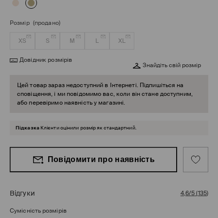
Розмір
(продано)
XS
S
M
L
XL
Довідник розмірів
Знайдіть свій розмір
Цей товар зараз недоступний в Інтернеті. Підпишіться на
сповіщення, і ми повідомимо вас, коли він стане доступним,
або перевіримо наявність у магазині.
Підказка
Клієнти оцінили розмір як стандартний.
Повідомити про наявність
Відгуки
4,6/5
(
135
)
Сумісність розмірів