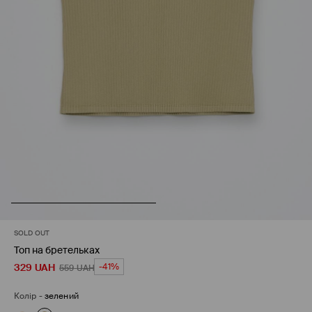
SOLD OUT
Топ на бретельках
329
UAH
-41%
559
UAH
Колір
-
зелений