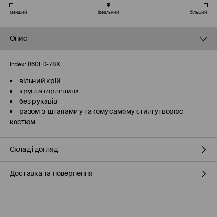
менший
ідеальний
більший
Опис
Index:
860ED-78X
вільний крій
кругла горловина
без рукавів
разом зі штанами у такому самому стилі утворює
костюм
Склад і догляд
Доставка та повернення
склад головної тканини
:
95% ПОЛІЕСТЕР, 5% ЕЛАСТАН
НЕ ВІДБІЛЮВАТИ
Правила доставки
НЕ СУШИТИ В СУШАРЦІ БАРАБАННОГО ТИПУ