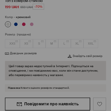
Топ з коміром-стійкою
199
UAH
-70%
659
UAH
Колір
-
кремовий
Розмір
(продано)
XXS
XS
S
M
L
XL
XXL
Довідник розмірів
Знайдіть свій розмір
Цей товар зараз недоступний в Інтернеті. Підпишіться на
сповіщення, і ми повідомимо вас, коли він стане доступним,
або перевіримо наявність у магазині.
Підказка
Клієнти оцінили розмір як стандартний.
Повідомити про наявність