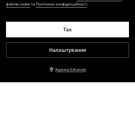
файлів cookie
та
Політикою конфіденційності
.
Так
Налаштування
Україна (Ukraine)