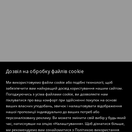
Дозвіл на обробку файлів cookie
Ми використовуємо файли cookie або подібні технології, щоб
забезпечити вам найкращий досвід користування нашим сайтом.
Погоджуючись з усіма файлами cookie, ви дозволяєте нам
піклуватися про ваш комфорт при здійсненні покупок на основі
ваших власних уподобань, звичок і налаштовувати відображення
нашої пропозиції індивідуально до ваших потреб або
персоналізовану рекламу. Ви можете змінити свій вибір у будь-який
час, натиснувши на опцію «Налаштування». Щоб дізнатися більше,
ми рекомендуємо вам ознайомитися з
Політикою використання