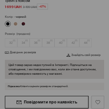
Тренч з поясом
1 699
UAH
-47%
3 199
UAH
Колір
-
чорний
Розмір
(продано)
32
34
36
38
40
42
44
Довідник розмірів
Знайдіть свій розмір
Цей товар зараз недоступний в Інтернеті. Підпишіться на
сповіщення, і ми повідомимо вас, коли він стане доступним,
або перевіримо наявність у магазині.
Підказка
Клієнти оцінили розмір як стандартний.
Повідомити про наявність