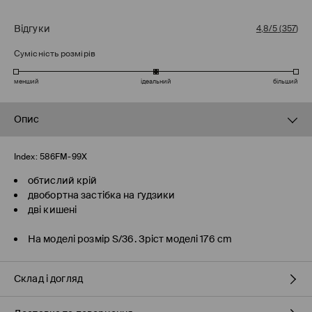
Відгуки
4,8/5
(
357
)
Сумісність розмірів
менший
ідеальний
більший
Опис
Index:
586FM-99X
обтислий крій
двобортна застібка на ґудзики
дві кишені
На моделі розмір S/36. Зріст моделі 176 cm
Склад і догляд