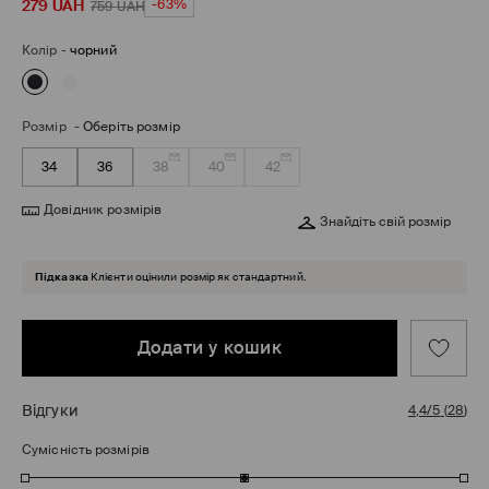
279
UAH
-63%
759
UAH
Колір
-
чорний
Розмір
-
Оберіть розмір
34
36
38
40
42
Довідник розмірів
Знайдіть свій розмір
Підказка
Клієнти оцінили розмір як стандартний.
Додати у кошик
Відгуки
4,4/5
(
28
)
Сумісність розмірів