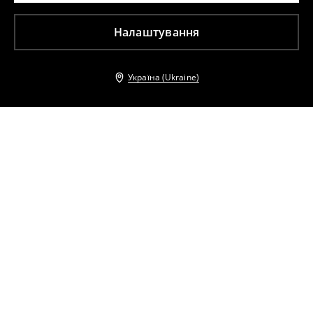
Налаштування
Україна (Ukraine)
Інші клієнти також обрали
Верх купальника
Низ купальника
359
UAH
959
UAH
299
UAH
859
UAH