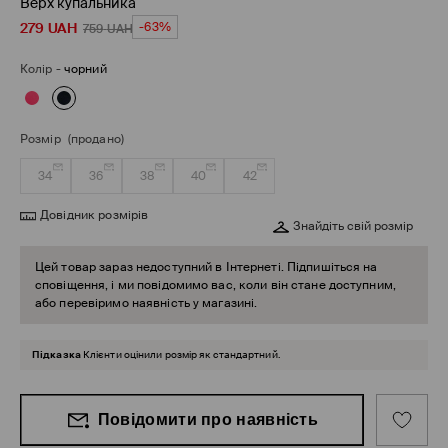
Верх купальника
279
UAH
-63%
759
UAH
Колір
-
чорний
Розмір
(продано)
34
36
38
40
42
Довідник розмірів
Знайдіть свій розмір
Цей товар зараз недоступний в Інтернеті. Підпишіться на
сповіщення, і ми повідомимо вас, коли він стане доступним,
або перевіримо наявність у магазині.
Підказка
Клієнти оцінили розмір як стандартний.
Повідомити про наявність