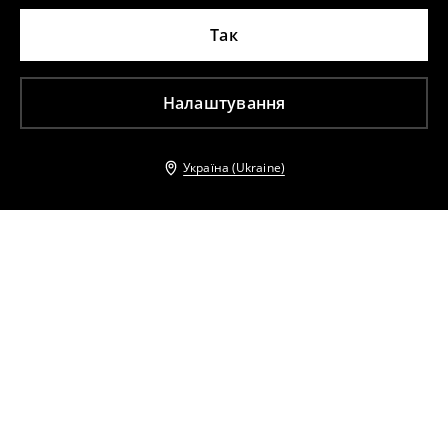
Так
Налаштування
Україна (Ukraine)
Інші клієнти також обрали