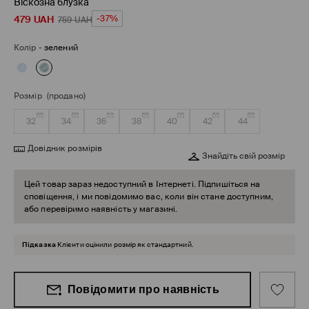
Віскозна блузка
479
UAH
-37%
759
UAH
Колір
-
зелений
Розмір
(продано)
32
34
36
38
40
42
44
Довідник розмірів
Знайдіть свій розмір
Цей товар зараз недоступний в Інтернеті. Підпишіться на
сповіщення, і ми повідомимо вас, коли він стане доступним,
або перевіримо наявність у магазині.
Підказка
Клієнти оцінили розмір як стандартний.
Повідомити про наявність