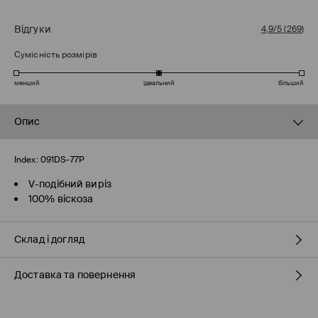
Відгуки
4,9/5
(
269
)
Сумісність розмірів
менший
ідеальний
більший
Опис
Index:
091DS-77P
V-подібний виріз
100% віскоза
Склад і догляд
Доставка та повернення
100% ВІСКОЗА
Правила доставки