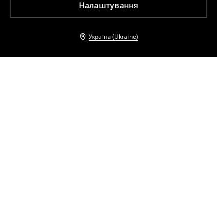
Налаштування
Україна (Ukraine)
Інші клієнти також обрали
Віскозна блузка
Віскозна блузка
759
UAH
299
UAH
759
UAH
Віскозна блузка
Віскозна блузка