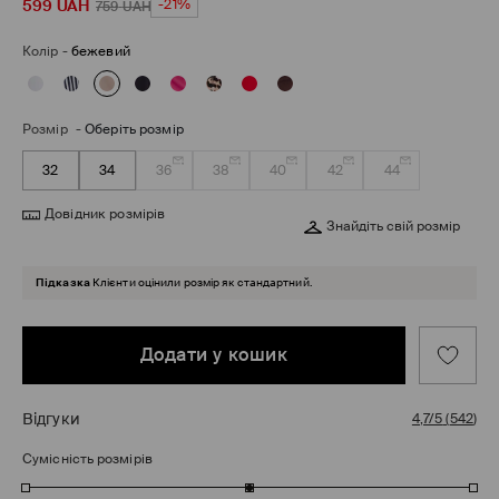
599
UAH
-21%
759
UAH
Колір
-
бежевий
Розмір
-
Оберіть розмір
32
34
36
38
40
42
44
Довідник розмірів
Знайдіть свій розмір
Підказка
Клієнти оцінили розмір як стандартний.
Додати у кошик
Відгуки
4,7/5
(
542
)
Сумісність розмірів