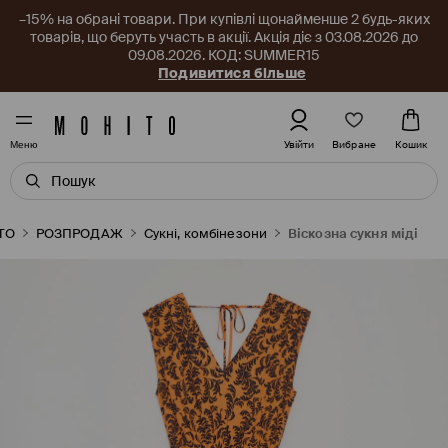
–15% на обрані товари. При купівлі щонайменше 2 будь-яких
товарів, що беруть участь в акції. Акція діє з 03.08.2026 до
09.08.2026. КОД: SUMMER15
Подивитися більше
Вибране
Увійти
Кошик
Меню
TO
РОЗПРОДАЖ
Сукні, комбінезони
Віскозна сукня міді