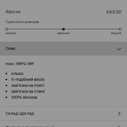
Відгуки
4,8/5
(
57
)
Сумісність розмірів
менший
ідеальний
більший
Опис
Index:
918FG-99P
кльош
V-подібний виріз
зав’язка на поясі
зав’язка на спині
100% віскоза
Склад і догляд