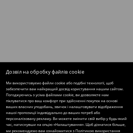
Дозвіл на обробку файлів cookie
Ми використовуємо файли cookie або подібні технології, щоб
забезпечити вам найкращий досвід користування нашим сайтом.
Погоджуючись з усіма файлами cookie, ви дозволяєте нам
піклуватися про ваш комфорт при здійсненні покупок на основі
ваших власних уподобань, звичок і налаштовувати відображення
нашої пропозиції індивідуально до ваших потреб або
персоналізовану рекламу. Ви можете змінити свій вибір у будь-який
час, натиснувши на опцію «Налаштування». Щоб дізнатися більше,
ми рекомендуємо вам ознайомитися з
Політикою використання