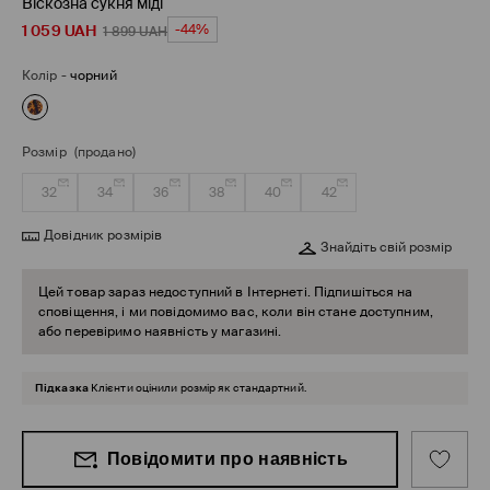
Віскозна сукня міді
1 059
UAH
-44%
1 899
UAH
Колір
-
чорний
Розмір
(продано)
32
34
36
38
40
42
Довідник розмірів
Знайдіть свій розмір
Цей товар зараз недоступний в Інтернеті. Підпишіться на
сповіщення, і ми повідомимо вас, коли він стане доступним,
або перевіримо наявність у магазині.
Підказка
Клієнти оцінили розмір як стандартний.
Повідомити про наявність