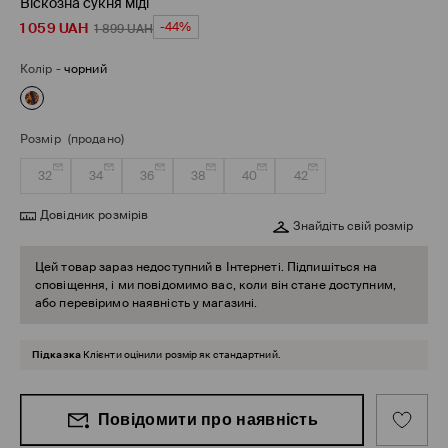
Віскозна сукня міді
1 059
UAH
-44%
1 899
UAH
Колір
-
чорний
Розмір
(продано)
32
34
36
38
40
42
Довідник розмірів
Знайдіть свій розмір
Цей товар зараз недоступний в Інтернеті. Підпишіться на
сповіщення, і ми повідомимо вас, коли він стане доступним,
або перевіримо наявність у магазині.
Підказка
Клієнти оцінили розмір як стандартний.
Повідомити про наявність