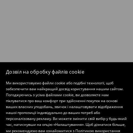
Дозвіл на обробку файлів cookie
Ми використовуємо файли cookie або подібні технології, щоб
забезпечити вам найкращий досвід користування нашим сайтом.
Погоджуючись з усіма файлами cookie, ви дозволяєте нам
піклуватися про ваш комфорт при здійсненні покупок на основі
ваших власних уподобань, звичок і налаштовувати відображення
нашої пропозиції індивідуально до ваших потреб або
персоналізовану рекламу. Ви можете змінити свій вибір у будь-який
час, натиснувши на опцію «Налаштування». Щоб дізнатися більше,
ми рекомендуємо вам ознайомитися з
Політикою використання