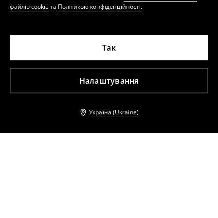
файлів cookie
та
Політикою конфіденційності
.
Так
Налаштування
Україна (Ukraine)