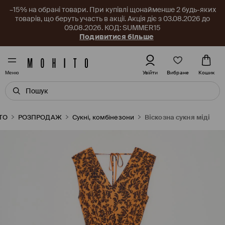
–15% на обрані товари. При купівлі щонайменше 2 будь-яких
товарів, що беруть участь в акції. Акція діє з 03.08.2026 до
09.08.2026. КОД: SUMMER15
Подивитися більше
Вибране
Увійти
Кошик
Меню
TO
РОЗПРОДАЖ
Сукні, комбінезони
Віскозна сукня міді