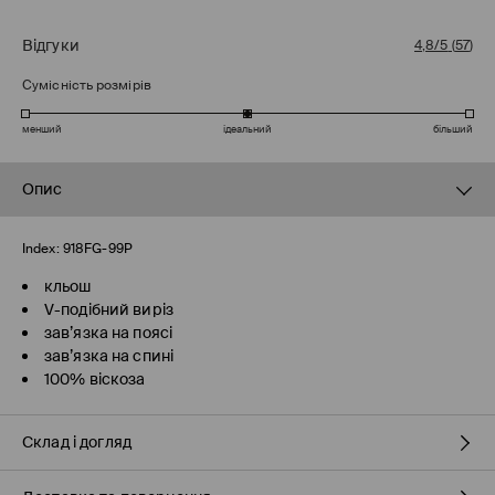
Відгуки
4,8/5
(
57
)
Сумісність розмірів
менший
ідеальний
більший
Опис
Index:
918FG-99P
кльош
V-подібний виріз
зав’язка на поясі
зав’язка на спині
100% віскоза
Склад і догляд