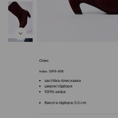
Опис
Index:
097II-89X
застібка-блискавка
широкі підбори
100% шкіра
Висота підбора: 5.5 cm