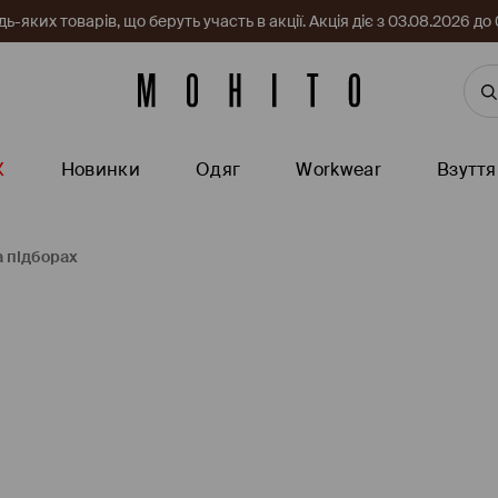
-яких товарів, що беруть участь в акції. Акція діє з 03.08.2026 
Ж
Новинки
Одяг
Workwear
Взуття
 підборах