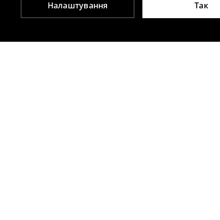
Налаштування
Так
Інші клієнти також обрали
Чоботи до коліна на підборах
Туфлі на вис
1399
UAH
959
UAH
2899
UAH
1799