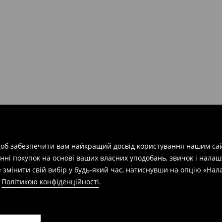
арів
на суму від 1600 грн.
евищує еквівалент 150 євро
силки при отриманні буде
 щоб забезпечити вам найкращий досвід користування нашим сай
азин протягом 30 днів,
нні покупок на основі ваших власних уподобань, звичок і нала
 змінити свій вибір у будь-який час, натиснувши на опцію «На
а
Політикою конфіденційності
.