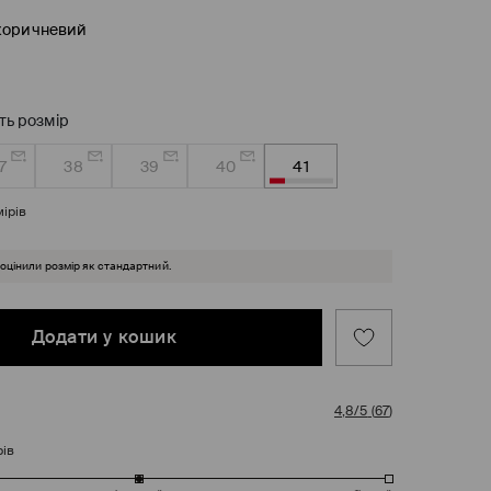
коричневий
ть розмір
7
38
39
40
41
ірів
 оцінили розмір як стандартний.
Додати у кошик
4,8/5
(
67
)
рів