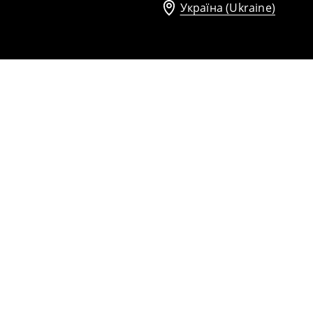
Україна (Ukraine)
Чоботи до коліна на підборах
1599
UAH
2799
UAH