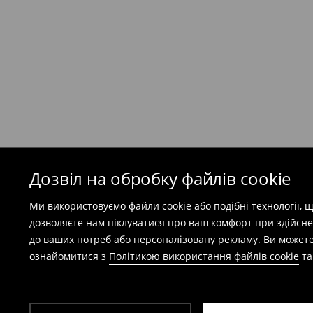
Кур'єр Meest ПОШТА
(
7-11
робочих днів)
199 UAH
/ Оплата при отриманні
(
49 грн
при покупці на суму понад 1600 грн)
Безкоштовна доставка при замовленні тов
⟶
Детальніше
Попереджаємо, якщо сума замовлення пер
(враховуючи кошти доставки), вартість по
залежати від додаткової оплати податку.
Дозвіл на обробку файлів cookie
Правила повернення
Ми використовуємо файли cookie або подібні технології,
Ви можете повернути товар в інтернет-маг
дозволяєте нам піклуватися про ваш комфорт при здійсне
заповнивши форму на сайті.
до ваших потреб або персоналізовану рекламу. Ви можете
⟶
Детальніше
ознайомитися з
Політикою використання файлів cookie
т