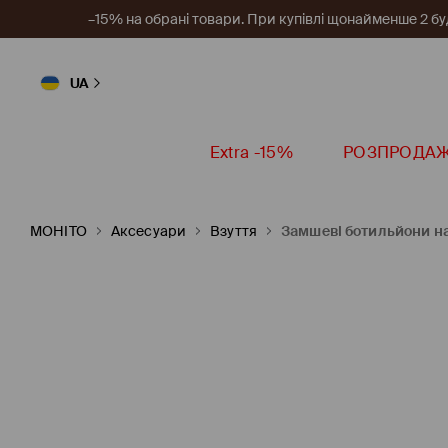
–15% на обрані товари. При купівлі щонайменше 2 будь
UA
Extra -15%
РОЗПРОДА
MOHITO
Аксесуари
Взуття
Замшеві ботильйони на