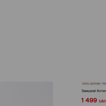
100% LEATHER
ТІ
Замшеві боти
1 499
UA