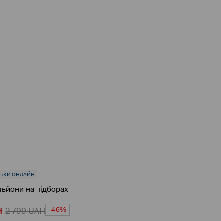
ЛЬКИ ОНЛАЙН
льйони на підборах
-46%
H
2 799
UAH