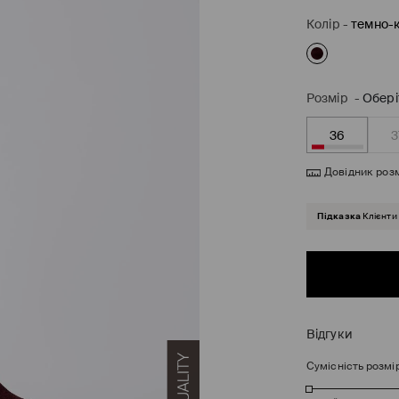
Колір
-
темно-
Розмір
-
Обері
36
3
Довідник розм
Підказка
Клієнти
Відгуки
Сумісність розмі