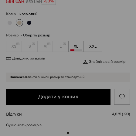
599
UAH
-30%
859
UAH
Колір
-
кремовий
Розмір
-
Оберіть розмір
XS
S
M
L
XL
XXL
Довідник розмірів
Знайдіть свій розмір
Підказка
Клієнти оцінили розмір як стандартний.
Додати у кошик
Відгуки
4,8/5
(
190
)
Сумісність розмірів