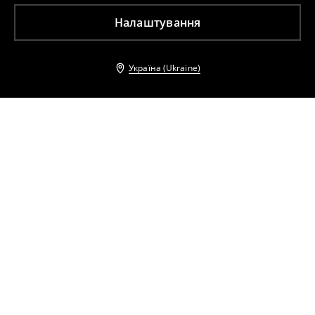
Налаштування
Україна (Ukraine)
Інші клієнти також обрали
Жіноча блузка
Жіноча блузка
599
UAH
859
UAH
479
UAH
859
UAH