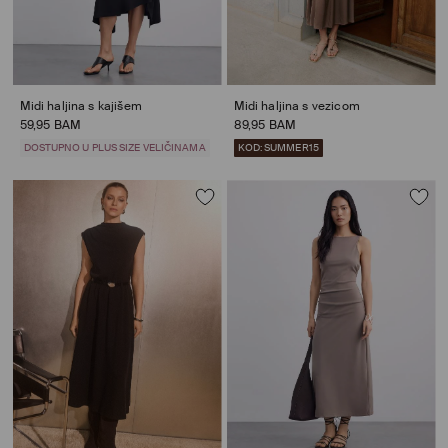
Midi haljina s kajišem
Midi haljina s vezicom
59,95 BAM
89,95 BAM
DOSTUPNO U PLUS SIZE VELIČINAMA
KOD: SUMMER15