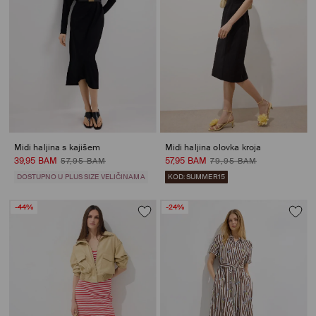
Midi haljina s kajišem
Midi haljina olovka kroja
39,95 BAM
57,95 BAM
57,95 BAM
79,95 BAM
DOSTUPNO U PLUS SIZE VELIČINAMA
KOD: SUMMER15
-44%
-24%