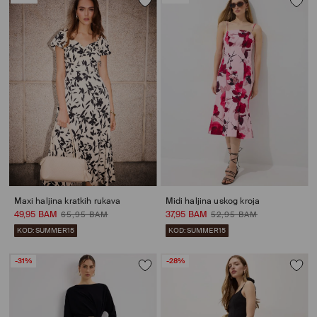
Maxi haljina kratkih rukava
Midi haljina uskog kroja
49,95 BAM
37,95 BAM
65,95 BAM
52,95 BAM
KOD: SUMMER15
KOD: SUMMER15
-31%
-28%