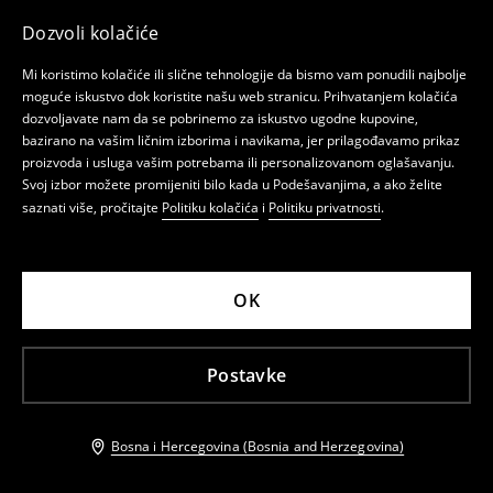
Dozvoli kolačiće
Midi haljina na jedno rame
Prugasta midi haljina
37,95 BAM
62,95 BAM
49,95 BAM
85,95 BAM
Mi koristimo kolačiće ili slične tehnologije da bismo vam ponudili najbolje
moguće iskustvo dok koristite našu web stranicu. Prihvatanjem kolačića
BESTSELLER
dozvoljavate nam da se pobrinemo za iskustvo ugodne kupovine,
bazirano na vašim ličnim izborima i navikama, jer prilagođavamo prikaz
-31%
-24%
proizvoda i usluga vašim potrebama ili personalizovanom oglašavanju.
Svoj izbor možete promijeniti bilo kada u Podešavanjima, a ako želite
saznati više, pročitajte
Politiku kolačića
i
Politiku privatnosti
.
OK
Postavke
Bosna i Hercegovina (Bosnia and Herzegovina)
Midi haljina u stilu džempera
Midi haljina s naramenicama
52,95 BAM
POSLJEDNJI KOMADI
69,95 BAM