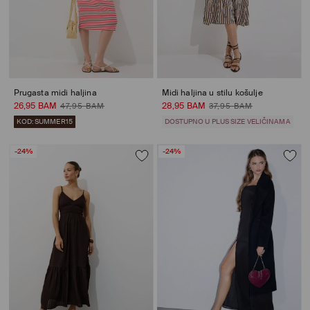
Prugasta midi haljina
Midi haljina u stilu košulje
26,95 BAM
28,95 BAM
47,95 BAM
37,95 BAM
KOD: SUMMER15
DOSTUPNO U PLUS SIZE VELIČINAMA
-24%
-24%