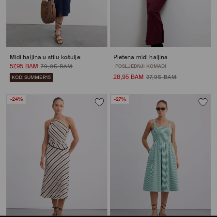
Midi haljina u stilu košulje
Pletena midi haljina
57,95 BAM
79,95 BAM
POSLJEDNJI KOMADI
28,95 BAM
37,95 BAM
KOD: SUMMER15
-24%
-27%