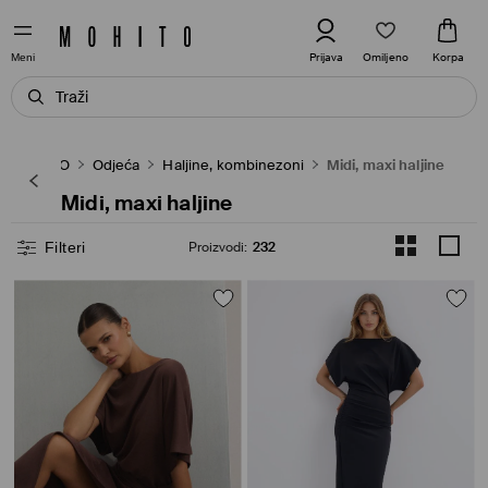
Omiljeno
Prijava
Korpa
Meni
MOHITO
Odjeća
Haljine, kombinezoni
Midi, maxi haljine
Midi, maxi haljine
Filteri
Proizvodi
:
232