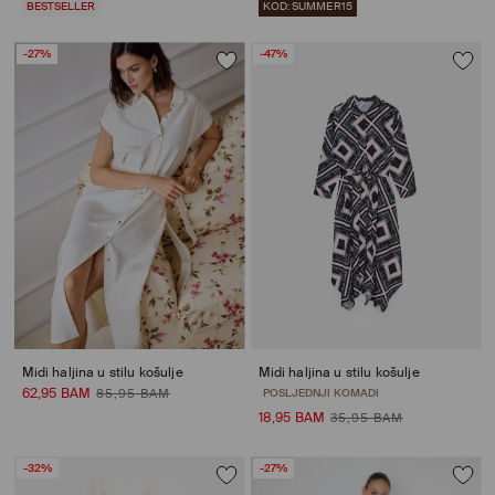
BESTSELLER
KOD: SUMMER15
-27%
-47%
Midi haljina u stilu košulje
Midi haljina u stilu košulje
62,95 BAM
85,95 BAM
POSLJEDNJI KOMADI
18,95 BAM
35,95 BAM
-32%
-27%