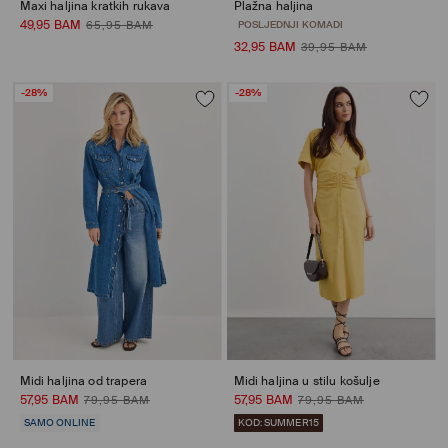
Maxi haljina kratkih rukava
Plažna haljina
49,95 BAM
65,95 BAM
POSLJEDNJI KOMADI
32,95 BAM
39,95 BAM
-28%
-28%
Midi haljina od trapera
Midi haljina u stilu košulje
57,95 BAM
57,95 BAM
79,95 BAM
79,95 BAM
SAMO ONLINE
KOD: SUMMER15