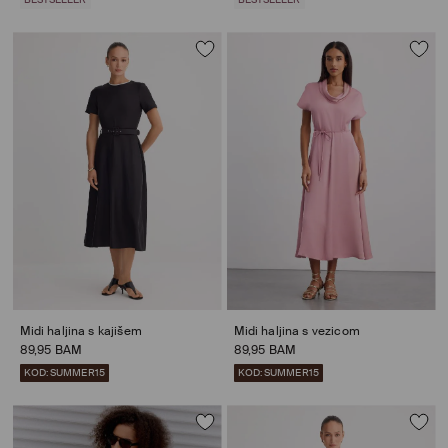
Midi haljina s kajišem
Midi haljina s vezicom
89,95 BAM
89,95 BAM
KOD: SUMMER15
KOD: SUMMER15