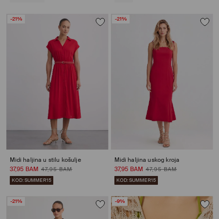
-21%
-21%
Midi haljina u stilu košulje
Midi haljina uskog kroja
37,95 BAM
37,95 BAM
47,95 BAM
47,95 BAM
KOD: SUMMER15
KOD: SUMMER15
-21%
-9%