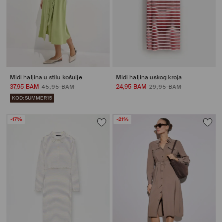
Midi haljina u stilu košulje
Midi haljina uskog kroja
37,95 BAM
24,95 BAM
45,95 BAM
29,95 BAM
KOD: SUMMER15
-17%
-21%