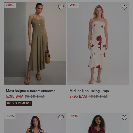
-28%
-21%
Maxi haljina s naramenicama
Midi haljina uskog kroja
57,95 BAM
37,95 BAM
79,95 BAM
47,95 BAM
KOD: SUMMER15
-27%
-44%