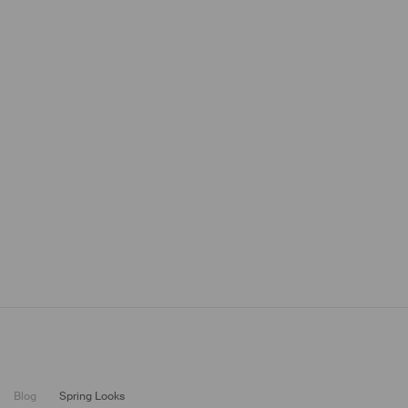
MOHITO Magazyn –
blog o modzie
Blog
Spring Looks