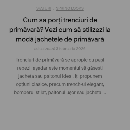
SFATURI
,
SPRING LOOKS
Cum să porți trenciuri de
primăvară? Vezi cum să stilizezi la
modă jachetele de primăvară
actualizează
3 februarie 2026
Trenciuri de primăvară se apropie cu pași
repezi, așadar este momentul să găsești
jacheta sau paltonul ideal. Îți propunem
opțiuni clasice, precum trench-ul elegant,
bomberul stilat, paltonul ușor sau jacheta …