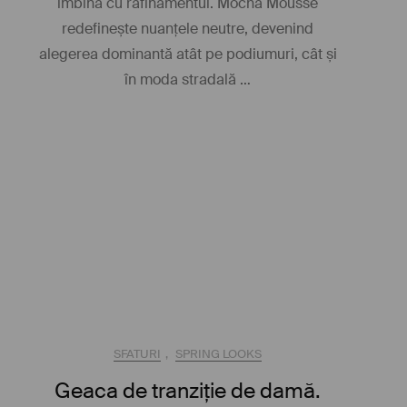
îmbină cu rafinamentul. Mocha Mousse
redefinește nuanțele neutre, devenind
alegerea dominantă atât pe podiumuri, cât și
în moda stradală …
SFATURI
,
SPRING LOOKS
Geaca de tranziție de damă.