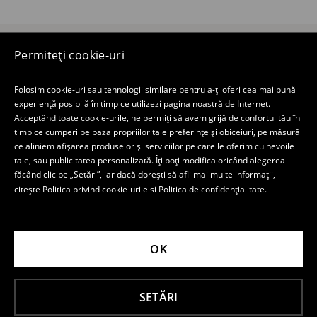
Magazin electronic
Permiteți cookie-uri
Magazin MOHITO
Folosim cookie-uri sau tehnologii similare pentru a-ți oferi cea mai bună
experiență posibilă în timp ce utilizezi pagina noastră de Internet.
Acceptând toate cookie-urile, ne permiți să avem grijă de confortul tău în
Newsletter
timp ce cumperi pe baza propriilor tale preferințe și obiceiuri, pe măsură
ce aliniem afișarea produselor și serviciilor pe care le oferim cu nevoile
Abonați-mă la newsletter
tale, sau publicitatea personalizată. Îți poți modifica oricând alegerea
făcând clic pe „Setări”, iar dacă dorești să afli mai multe informații,
Social media
citește
Politica privind cookie-urile
si
Politica de confidențialitate
.
OK
LPP ROMANIA FASHION S.R.L., având sediul în București Calea Griviței, nr.
84-98 și 100-102, The Mark Tower, Aripa de Est, etaj 6, Sector 1,
înmatriculată la Registrul Comerţului din Bucureşti sub nr. J40/17329/2007
având CUI: RO22418650 (numit în cele ce urmează şi LPP RO)
SETĂRI
Setări cookie
Politica de confidențialitate
Politica privind cookie