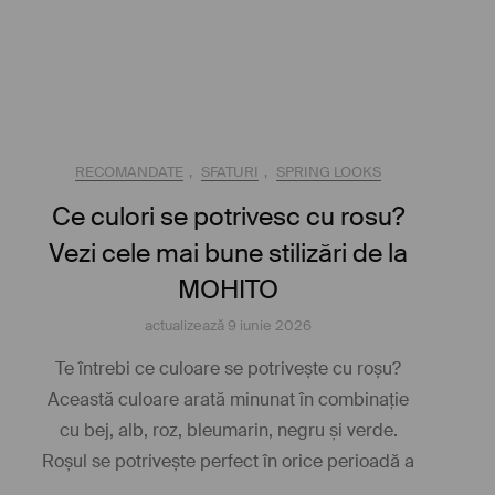
RECOMANDATE
,
SFATURI
,
SPRING LOOKS
Ce culori se potrivesc cu rosu?
Vezi cele mai bune stilizări de la
MOHITO
actualizează
9 iunie 2026
Te întrebi ce culoare se potrivește cu roșu?
Această culoare arată minunat în combinație
cu bej, alb, roz, bleumarin, negru și verde.
Roșul se potrivește perfect în orice perioadă a
…