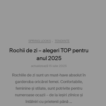
SPRING LOOKS
,
TENDINTE
Rochii de zi – alegeri TOP pentru
anul 2025
actualizează
15 iulie 2025
Rochiile de zi sunt un must-have absolut în
garderoba oricărei femei. Confortabile,
feminine și stilate, sunt potrivite pentru
numeroase ocazii – de la ieșiri zilnice și
întâlniri cu prietenii până …