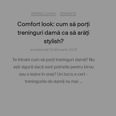
SPRING LOOKS
,
TENDINTE
Comfort look: cum să porți
treninguri damă ca să arăți
stylish?
actualizează
13 februarie 2025
Te întrebi cum să porți treninguri damă? Nu
ești sigură dacă sunt potrivite pentru birou
sau o ieșire în oraș? Un lucru e cert –
treningurile de damă nu mai …