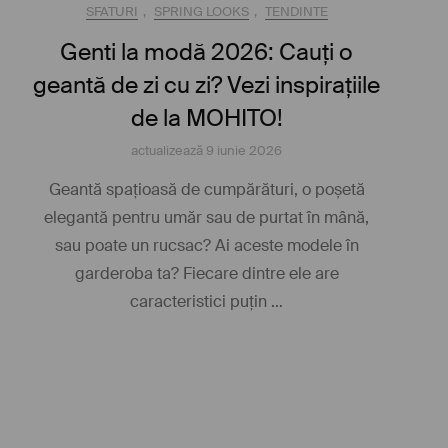
SFATURI
,
SPRING LOOKS
,
TENDINTE
Genti la modă 2026: Cauți o
geantă de zi cu zi? Vezi inspirațiile
de la MOHITO!
actualizează
9 iunie 2026
Geantă spațioasă de cumpărături, o poșetă
elegantă pentru umăr sau de purtat în mână,
sau poate un rucsac? Ai aceste modele în
garderoba ta? Fiecare dintre ele are
caracteristici puțin …