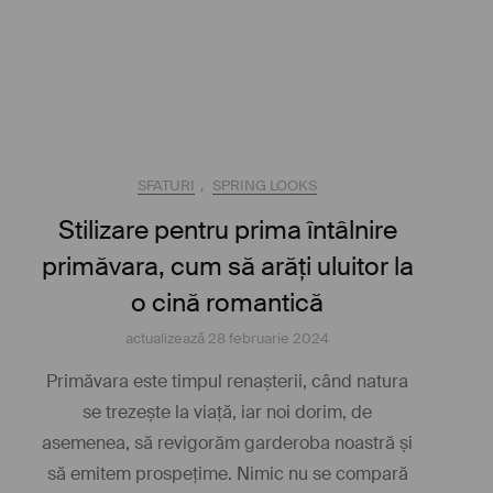
SFATURI
,
SPRING LOOKS
Stilizare pentru prima întâlnire
primăvara, cum să arăți uluitor la
o cină romantică
actualizează
28 februarie 2024
Primăvara este timpul renașterii, când natura
se trezește la viață, iar noi dorim, de
asemenea, să revigorăm garderoba noastră și
să emitem prospețime. Nimic nu se compară