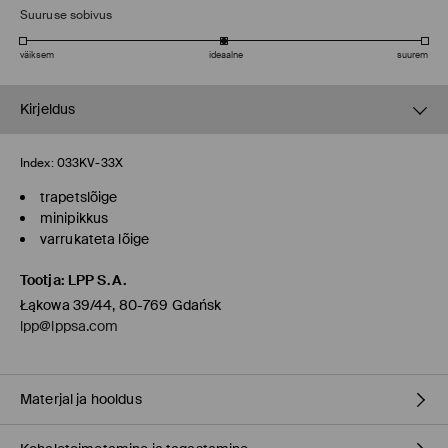
Suuruse sobivus
väiksem
ideaalne
suurem
Kirjeldus
Index:
033KV-33X
trapetslõige
minipikkus
varrukateta lõige
Tootja
:
LPP S.A.
Łąkowa 39/44, 80-769 Gdańsk
lpp@lppsa.com
Materjal ja hooldus