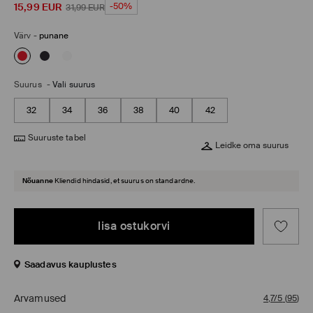
15,99
EUR
-50%
31,99
EUR
Värv
-
punane
Suurus
-
Vali suurus
32
34
36
38
40
42
Suuruste tabel
Leidke oma suurus
Nõuanne
Kliendid hindasid, et suurus on standardne.
lisa ostukorvi
Saadavus kauplustes
Arvamused
4,7/5
(
95
)