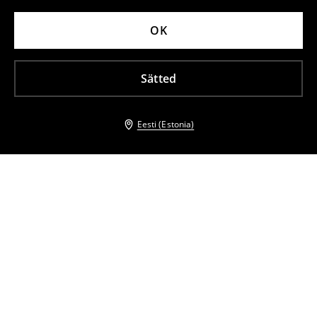
OK
Sätted
Eesti (Estonia)
Teised kliendid valisid ka