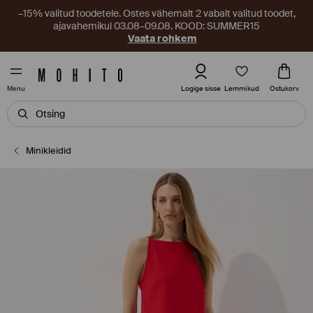
–15% valitud toodetele. Ostes vähemalt 2 vabalt valitud toodet,
ajavahemikul 03.08–09.08. KOOD: SUMMER15
Vaata rohkem
Lemmikud
Logige sisse
Ostukorv
Menu
Minikleidid