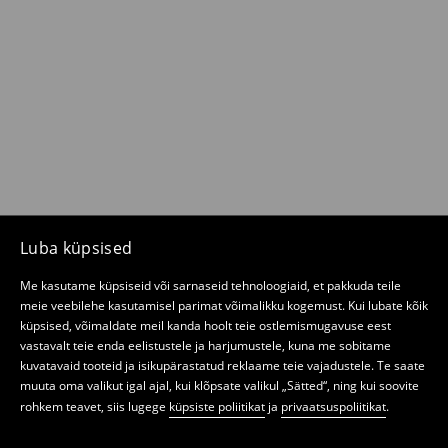
Luba küpsised
Me kasutame küpsiseid või sarnaseid tehnoloogiaid, et pakkuda teile
meie veebilehe kasutamisel parimat võimalikku kogemust. Kui lubate kõik
küpsised, võimaldate meil kanda hoolt teie ostlemismugavuse eest
vastavalt teie enda eelistustele ja harjumustele, kuna me sobitame
kuvatavaid tooteid ja isikupärastatud reklaame teie vajadustele. Te saate
muuta oma valikut igal ajal, kui klõpsate valikul „Sätted“, ning kui soovite
rohkem teavet, siis lugege
küpsiste poliitikat
ja
privaatsuspoliitikat
.