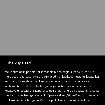
Luba küpsised
Me kasutame küpsiseid või sarnaseid tehnoloogiaid, et pakkuda teile
meie veebilehe kasutamisel parimat võimalikku kogemust. Kui lubate kõik
küpsised, võimaldate meil kanda hoolt teie ostlemismugavuse eest
vastavalt teie enda eelistustele ja harjumustele, kuna me sobitame
kuvatavaid tooteid ja isikupärastatud reklaame teie vajadustele. Te saate
muuta oma valikut igal ajal, kui klõpsate valikul „Sätted“, ning kui soovite
rohkem teavet, siis lugege
küpsiste poliitikat
ja
privaatsuspoliitikat
.