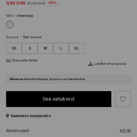
9,99
EUR
-58%
23,99
EUR
Värv
-
kreemjas
Suurus
-
Vali suurus
XS
S
M
L
XL
Suuruste tabel
Leidke oma suurus
Nõuanne
Kliendid hindasid, et suurus on standardne.
lisa ostukorvi
Saadavus kauplustes
Arvamused
4/5
(
8
)