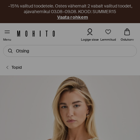
–15% valitud toodetele. Ostes vähemalt 2 vabalt valitud toodet,
ajavahemikul 03.08–09.08. KOOD: SUMMER15
Vaata rohkem
Lemmikud
Logige sisse
Ostukorv
Menu
Topid