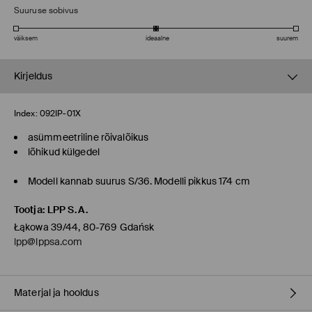
Suuruse sobivus
väiksem
ideaalne
suurem
Kirjeldus
Index:
092IP-01X
asümmeetriline rõivalõikus
lõhikud külgedel
Modell kannab suurus S/36. Modelli pikkus 174 cm
Tootja
:
LPP S.A.
Łąkowa 39/44, 80-769 Gdańsk
lpp@lppsa.com
Materjal ja hooldus