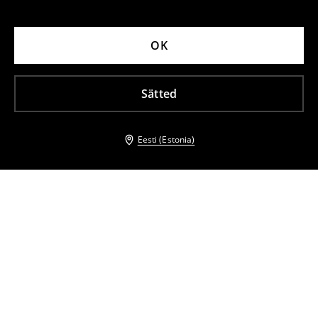
OK
Sätted
Eesti (Estonia)
Teised kliendid valisid ka