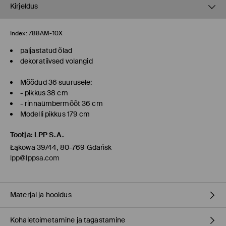
Kirjeldus
Index:
788AM-10X
paljastatud õlad
dekoratiivsed volangid
Mõõdud 36 suurusele:
- pikkus 38 cm
- rinnaümbermõõt 36 cm
Modelli pikkus 179 cm
Tootja
:
LPP S.A.
Łąkowa 39/44, 80-769 Gdańsk
lpp@lppsa.com
Materjal ja hooldus
Kohaletoimetamine ja tagastamine
95% POLÜESTER, 5% ELASTAAN