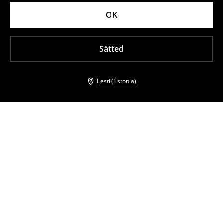
OK
Sätted
Eesti (Estonia)
Teised kliendid valisid ka
Liibuv topp
Liibuv topp