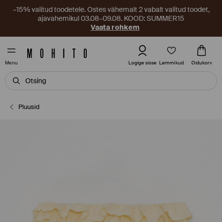
–15% valitud toodetele. Ostes vähemalt 2 vabalt valitud toodet,
ajavahemikul 03.08–09.08. KOOD: SUMMER15
Vaata rohkem
Lemmikud
Logige sisse
Ostukorv
Menu
Pluusid