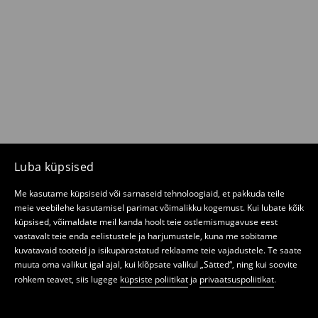
Luba küpsised
Me kasutame küpsiseid või sarnaseid tehnoloogiaid, et pakkuda teile
meie veebilehe kasutamisel parimat võimalikku kogemust. Kui lubate kõik
küpsised, võimaldate meil kanda hoolt teie ostlemismugavuse eest
vastavalt teie enda eelistustele ja harjumustele, kuna me sobitame
kuvatavaid tooteid ja isikupärastatud reklaame teie vajadustele. Te saate
muuta oma valikut igal ajal, kui klõpsate valikul „Sätted“, ning kui soovite
rohkem teavet, siis lugege
küpsiste poliitikat
ja
privaatsuspoliitikat
.