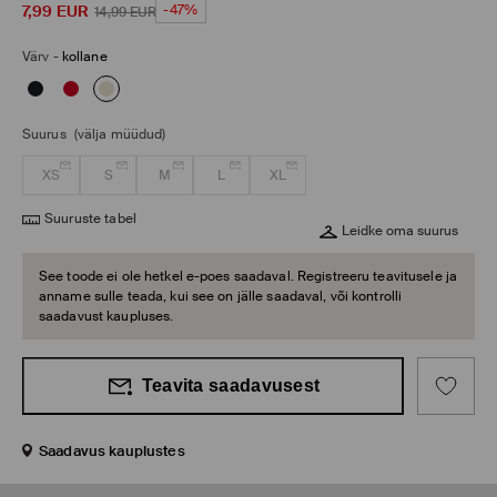
7,99
EUR
-47%
14,99
EUR
Värv
-
kollane
Suurus
(välja müüdud)
XS
S
M
L
XL
Suuruste tabel
Leidke oma suurus
See toode ei ole hetkel e-poes saadaval. Registreeru teavitusele ja
anname sulle teada, kui see on jälle saadaval, või kontrolli
saadavust kaupluses.
Teavita saadavusest
Saadavus kauplustes