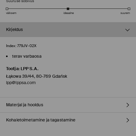
Suuruse sobivus
väiksem
ideaalne
suurem
Kirjeldus
Index:
779JV-02X
terav varbaosa
Tootja
:
LPP S.A.
Łąkowa 39/44, 80-769 Gdańsk
lpp@lppsa.com
Materjal ja hooldus
Kohaletoimetamine ja tagastamine
100% POLÜURETAAN