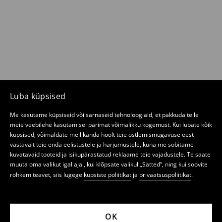
Luba küpsised
Me kasutame küpsiseid või sarnaseid tehnoloogiaid, et pakkuda teile
meie veebilehe kasutamisel parimat võimalikku kogemust. Kui lubate kõik
küpsised, võimaldate meil kanda hoolt teie ostlemismugavuse eest
vastavalt teie enda eelistustele ja harjumustele, kuna me sobitame
kuvatavaid tooteid ja isikupärastatud reklaame teie vajadustele. Te saate
muuta oma valikut igal ajal, kui klõpsate valikul „Sätted“, ning kui soovite
rohkem teavet, siis lugege
küpsiste poliitikat
ja
privaatsuspoliitikat
.
OK