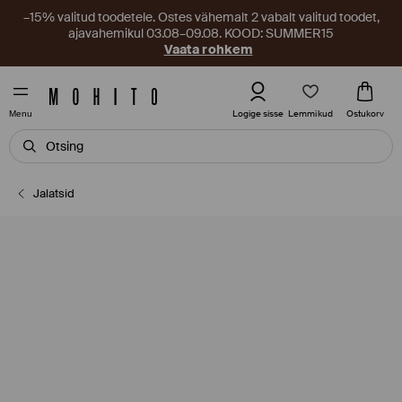
–15% valitud toodetele. Ostes vähemalt 2 vabalt valitud toodet,
ajavahemikul 03.08–09.08. KOOD: SUMMER15
Vaata rohkem
Lemmikud
Logige sisse
Ostukorv
Menu
Jalatsid