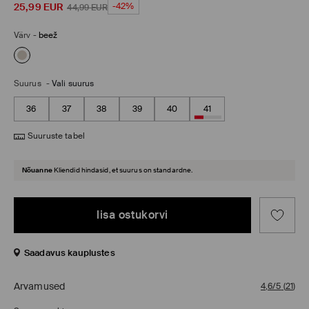
25,99
EUR
-42%
44,99
EUR
Värv
-
beež
Suurus
-
Vali suurus
36
37
38
39
40
41
Suuruste tabel
Nõuanne
Kliendid hindasid, et suurus on standardne.
lisa ostukorvi
Saadavus kauplustes
Arvamused
4,6/5
(
21
)