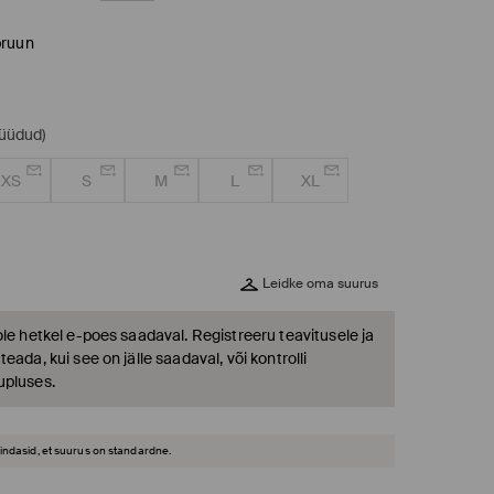
ruun
müüdud)
XS
S
M
L
XL
Leidke oma suurus
ole hetkel e-poes saadaval. Registreeru teavitusele ja
eada, kui see on jälle saadaval, või kontrolli
upluses.
hindasid, et suurus on standardne.