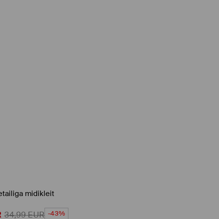
tailiga midikleit
-43%
R
34,99
EUR