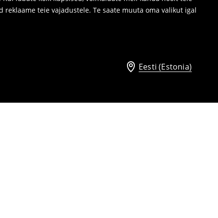
d reklaame teie vajadustele. Te saate muuta oma valikut igal
Eesti (Estonia)