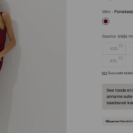
Värv
-
Punakasp
Suurus
(välja 
XXS
XXL
Suuruste tabel
See toode ei 
anname sulle t
saadavust ka
Nõuanne
Kliendid 