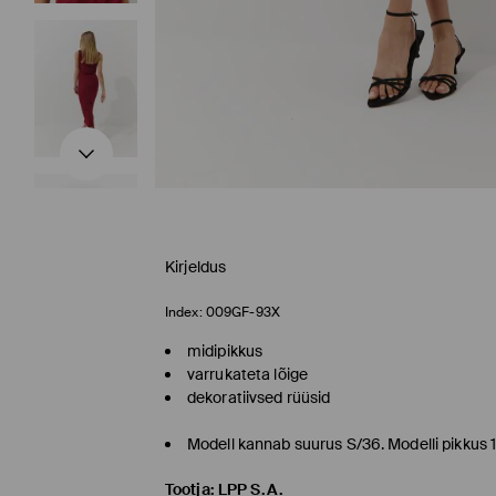
Kirjeldus
Index:
009GF-93X
midipikkus
varrukateta lõige
dekoratiivsed rüüsid
Modell kannab suurus S/36. Modelli pikkus 
Tootja
:
LPP S.A.