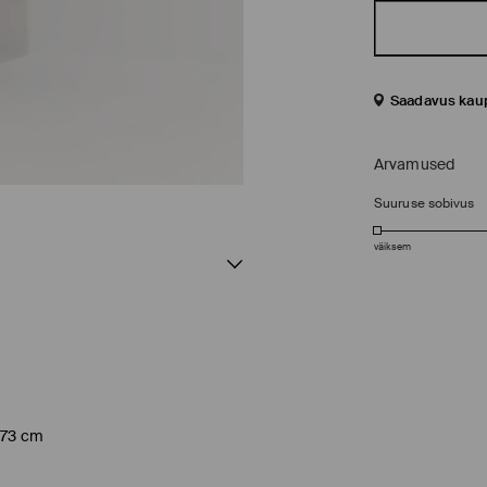
Saadavus kau
Arvamused
Suuruse sobivus
väiksem
173 cm