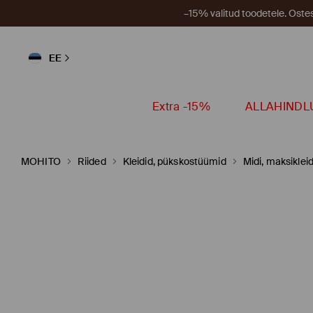
–15% valitud toodetele. Ost
EE
Extra -15%
ALLAHINDL
MOHITO
Riided
Kleidid, pükskostüümid
Midi, maksikleid