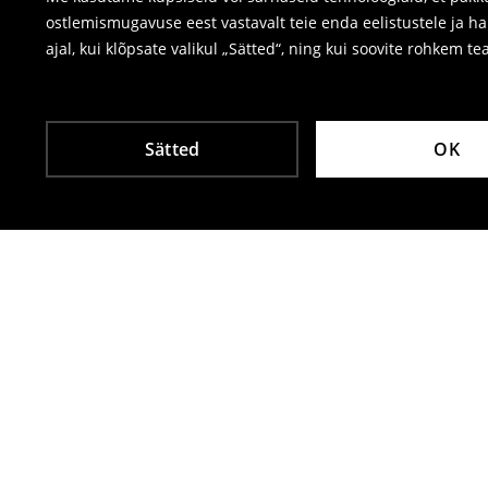
ostlemismugavuse eest vastavalt teie enda eelistustele ja h
ajal, kui klõpsate valikul „Sätted“, ning kui soovite rohkem te
Sätted
OK