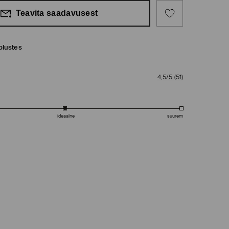
Teavita saadavusest
plustes
4,5/5
(
51
)
ideaalne
suurem