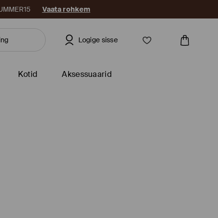
: SUMMER15
Vaata rohkem
Logige sisse
Kotid
Aksessuaarid