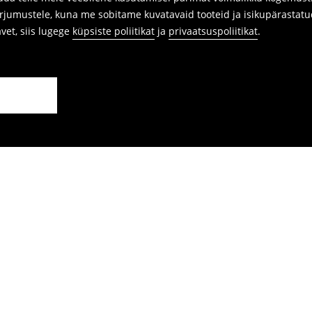
arjumustele, kuna me sobitame kuvatavaid tooteid ja isikupärastatu
avet, siis lugege
küpsiste poliitikat
ja
privaatsuspoliitikat
.