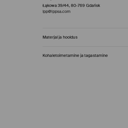
Łąkowa 39/44, 80-769 Gdańsk
lpp@lppsa.com
Materjal ja hooldus
100% POLÜESTER
Kohaletoimetamine ja tagastamine
Tarnepoliitika
Kauplusesse tellimine Mohito
(1-9 tööpäeva)
0,00 EUR /
Internetimakse, PayPal, GooglePay, 
DPD pakiautomaat
(
4-7 tööpäeva
)
3,95 EUR /
Internetimakse, PayPal, GooglePay,
Tavaline kuller DPD
(4-7 tööpäeva)
5,5 EUR /
Internetimakse, PayPal, GooglePay, T