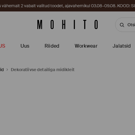
es vähemalt 2 vabalt valitud toodet, ajavahemikul 03.08–09.08. KOOD
US
Uus
Riided
Workwear
Jalatsid
id
Dekoratiivse detailiga midikleit