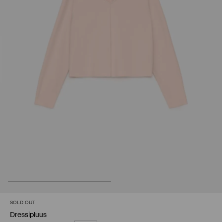
SOLD OUT
Dressipluus