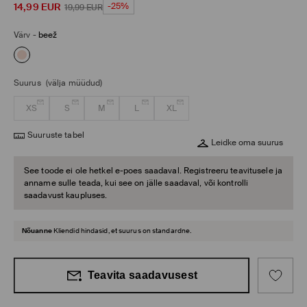
14,99
EUR
-25%
19,99
EUR
Värv
-
beež
Suurus
(välja müüdud)
XS
S
M
L
XL
Suuruste tabel
Leidke oma suurus
See toode ei ole hetkel e-poes saadaval. Registreeru teavitusele ja
anname sulle teada, kui see on jälle saadaval, või kontrolli
saadavust kaupluses.
Nõuanne
Kliendid hindasid, et suurus on standardne.
Teavita saadavusest