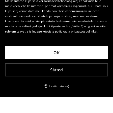
Me kasutame küpsiseid või sarnaseid tehnoloogiaid, et pakkuda teile
meie veebilehe kasutamisel parimat võimalikku kogemust. Kui lubate kõik
küpsised, võimaldate meil kanda hoolt teie ostlemismugavuse eest
vastavalt teie enda eelistustele ja harjumustele, kuna me sobitame
kuvatavaid tooteid ja isikupärastatud reklaame teie vajadustele. Te saate
muuta oma valikut igal ajal, kui klõpsate valikul „Sätted“, ning kui soovite
rohkem teavet, siis lugege
küpsiste poliitikat
ja
privaatsuspoliitikat
.
OK
Sätted
Eesti (Estonia)