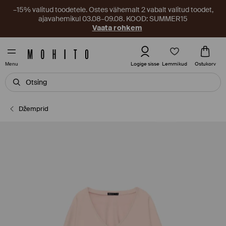
–15% valitud toodetele. Ostes vähemalt 2 vabalt valitud toodet,
ajavahemikul 03.08–09.08. KOOD: SUMMER15
Vaata rohkem
Lemmikud
Logige sisse
Ostukorv
Menu
Džemprid