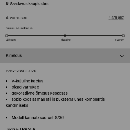
Saadavus kauplustes
Arvamused
4,5/5
(
60
)
Suuruse sobivus
väiksem
ideaalne
suurem
Kirjeldus
Index:
285CF-02X
V-kujuline kaelus
pikad varrukad
dekoratiivne õmblus keskosas
sobib koos samas stiilis pükstega ühes komplektis
kandmiseks
Modell kannab suurust S/36
Tootja
:
LPP S.A.