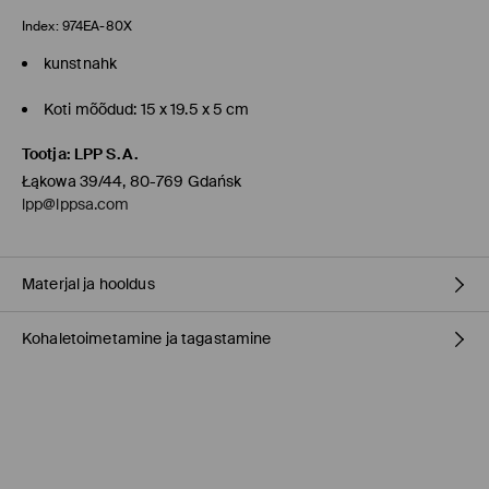
Index:
974EA-80X
kunstnahk
Koti mõõdud: 15 x 19.5 x 5 cm
Tootja
:
LPP S.A.
Łąkowa 39/44, 80-769 Gdańsk
lpp@lppsa.com
Materjal ja hooldus
Kohaletoimetamine ja tagastamine
materjal
:
100% POLÜURETAAN
Vooder
:
100% POLÜESTER
Tarnepoliitika
MITTE PESTA
MITTE VALGENDADA
Kauplusesse tellimine Mohito
(1-9 tööpäeva)
0,00 EUR /
Internetimakse, PayPal, GooglePay, Trustly
TRUMMELKUIVATUS KEELATUD