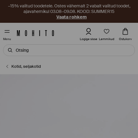
–15% valitud toodetele. Ostes vähemalt 2 vabalt valitud toodet,
ajavahemikul 03.08–09.08. KOOD: SUMMER15
Vaata rohkem
Lemmikud
Logige sisse
Ostukorv
Menu
Kotid, seljakotid