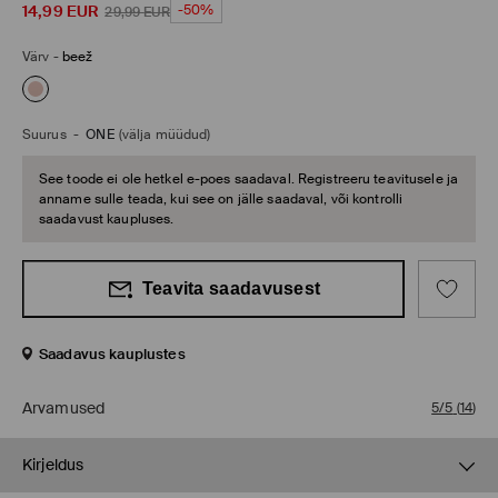
14,99
EUR
-50%
29,99
EUR
Värv
-
beež
Suurus
-
ONE
(välja müüdud)
See toode ei ole hetkel e-poes saadaval. Registreeru teavitusele ja
anname sulle teada, kui see on jälle saadaval, või kontrolli
saadavust kaupluses.
Teavita saadavusest
Saadavus kauplustes
Arvamused
5/5
(
14
)
Kirjeldus