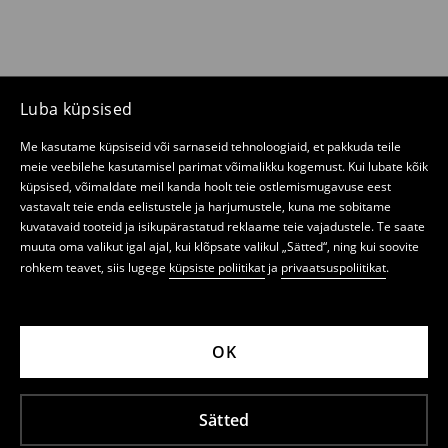
Luba küpsised
Me kasutame küpsiseid või sarnaseid tehnoloogiaid, et pakkuda teile
meie veebilehe kasutamisel parimat võimalikku kogemust. Kui lubate kõik
küpsised, võimaldate meil kanda hoolt teie ostlemismugavuse eest
vastavalt teie enda eelistustele ja harjumustele, kuna me sobitame
kuvatavaid tooteid ja isikupärastatud reklaame teie vajadustele. Te saate
muuta oma valikut igal ajal, kui klõpsate valikul „Sätted“, ning kui soovite
rohkem teavet, siis lugege
küpsiste poliitikat
ja
privaatsuspoliitikat
.
OK
Sätted