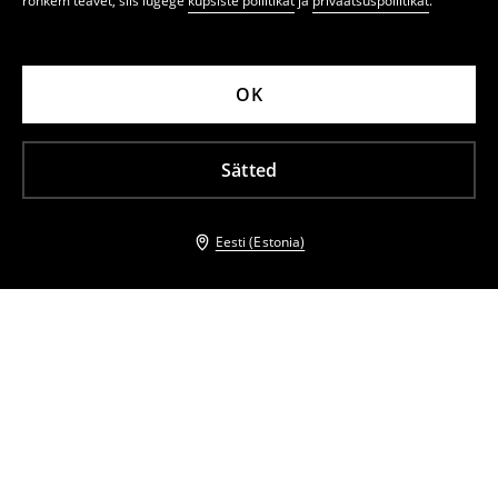
rohkem teavet, siis lugege
küpsiste poliitikat
ja
privaatsuspoliitikat
.
OK
Sätted
Eesti (Estonia)