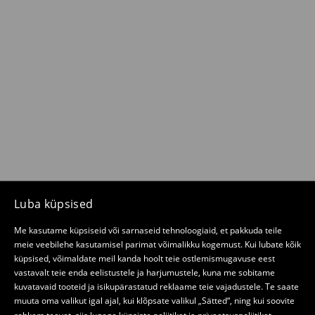
Luba küpsised
Me kasutame küpsiseid või sarnaseid tehnoloogiaid, et pakkuda teile
meie veebilehe kasutamisel parimat võimalikku kogemust. Kui lubate kõik
küpsised, võimaldate meil kanda hoolt teie ostlemismugavuse eest
vastavalt teie enda eelistustele ja harjumustele, kuna me sobitame
kuvatavaid tooteid ja isikupärastatud reklaame teie vajadustele. Te saate
muuta oma valikut igal ajal, kui klõpsate valikul „Sätted“, ning kui soovite