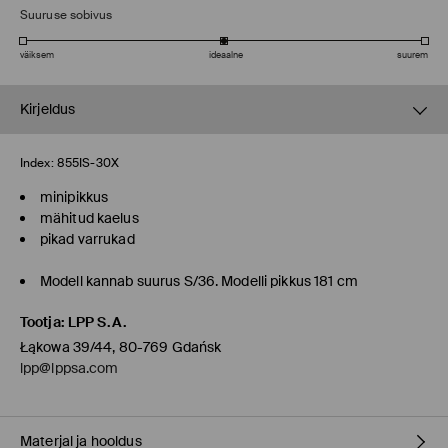
Suuruse sobivus
väiksem
ideaalne
suurem
Kirjeldus
Index:
855IS-30X
minipikkus
mähitud kaelus
pikad varrukad
Modell kannab suurus S/36. Modelli pikkus 181 cm
Tootja
:
LPP S.A.
Łąkowa 39/44, 80-769 Gdańsk
lpp@lppsa.com
Materjal ja hooldus