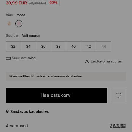
20,99
EUR
-60%
52,99
EUR
Värv
-
roosa
Suurus
-
Vali suurus
32
34
36
38
40
42
44
Suuruste tabel
Leidke oma suurus
Nõuanne
Kliendid hindasid, et suurus on standardne.
lisa ostukorvi
Saadavus kauplustes
Arvamused
3,5/5
(
50
)