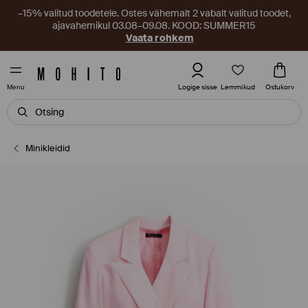
–15% valitud toodetele. Ostes vähemalt 2 vabalt valitud toodet,
ajavahemikul 03.08–09.08. KOOD: SUMMER15
Vaata rohkem
Lemmikud
Logige sisse
Ostukorv
Menu
Minikleidid