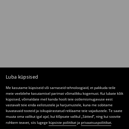
Luba küpsised
Me kasutame küpsiseid või sarnaseid tehnoloogiaid, et pakkuda teile
meie veebilehe kasutamisel parimat võimalikku kogemust. Kui lubate kõik
küpsised, võimaldate meil kanda hoolt teie ostlemismugavuse eest
vastavalt teie enda eelistustele ja harjumustele, kuna me sobitame
kuvatavaid tooteid ja isikupärastatud reklaame teie vajadustele. Te saate
muuta oma valikut igal ajal, kui klõpsate valikul „Sätted“, ning kui soovite
rohkem teavet, siis lugege
küpsiste poliitikat
ja
privaatsuspoliitikat
.