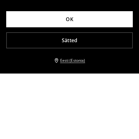
OK
Sätted
Eesti (Estonia)
Teised kliendid valisid ka