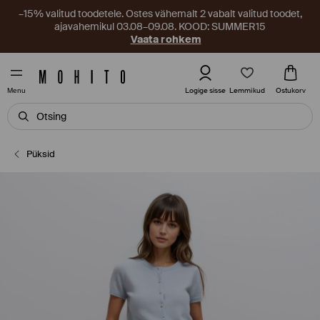
–15% valitud toodetele. Ostes vähemalt 2 vabalt valitud toodet,
ajavahemikul 03.08–09.08. KOOD: SUMMER15
Vaata rohkem
Lemmikud
Logige sisse
Ostukorv
Menu
Püksid