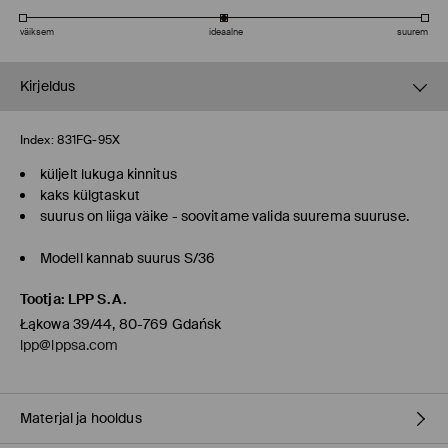
väiksem
ideaalne
suurem
Kirjeldus
Index:
831FG-95X
küljelt lukuga kinnitus
kaks külgtaskut
suurus on liiga väike - soovitame valida suurema suuruse.
Modell kannab suurus S/36
Tootja
:
LPP S.A.
Łąkowa 39/44, 80-769 Gdańsk
lpp@lppsa.com
Materjal ja hooldus