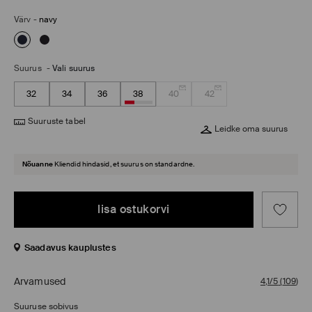
Värv
-
navy
Suurus
-
Vali suurus
32
34
36
38
40
42
Suuruste tabel
Leidke oma suurus
Nõuanne
Kliendid hindasid, et suurus on standardne.
lisa ostukorvi
Saadavus kauplustes
Arvamused
4,1/5
(
109
)
Suuruse sobivus