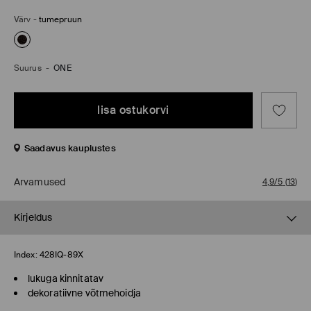
Värv
-
tumepruun
Suurus
-
ONE
lisa ostukorvi
Saadavus kauplustes
Arvamused
4,9/5
(
13
)
Kirjeldus
Index:
428IQ-89X
lukuga kinnitatav
dekoratiivne võtmehoidja