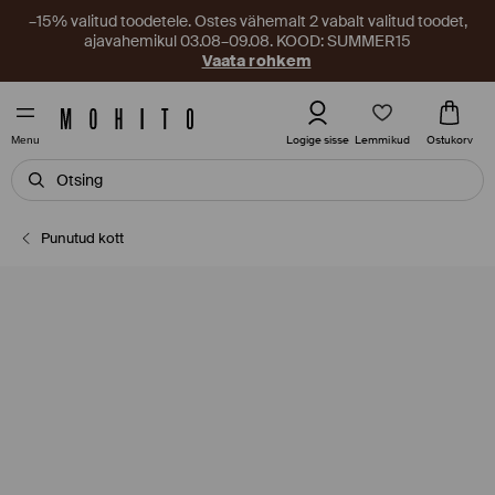
–15% valitud toodetele. Ostes vähemalt 2 vabalt valitud toodet,
ajavahemikul 03.08–09.08. KOOD: SUMMER15
Vaata rohkem
Lemmikud
Logige sisse
Ostukorv
Menu
Punutud kott