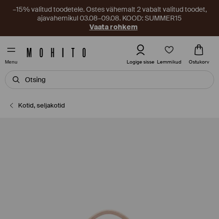
–15% valitud toodetele. Ostes vähemalt 2 vabalt valitud toodet,
ajavahemikul 03.08–09.08. KOOD: SUMMER15
Vaata rohkem
Lemmikud
Logige sisse
Ostukorv
Menu
Kotid, seljakotid