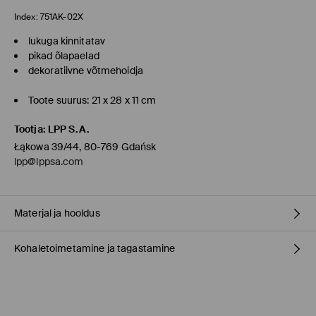
Index:
751AK-02X
lukuga kinnitatav
pikad õlapaelad
dekoratiivne võtmehoidja
Toote suurus: 21 x 28 x 11 cm
Tootja
:
LPP S.A.
Łąkowa 39/44, 80-769 Gdańsk
lpp@lppsa.com
Materjal ja hooldus
Kohaletoimetamine ja tagastamine
materjal
:
100% POLÜURETAAN
Vooder
:
100% TSINK
Täitematerjal
:
100% POLÜURETAAN
Tarnepoliitika
Kangas IV
:
100% POLÜESTER