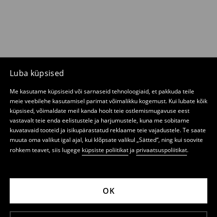
Luba küpsised
Me kasutame küpsiseid või sarnaseid tehnoloogiaid, et pakkuda teile
meie veebilehe kasutamisel parimat võimalikku kogemust. Kui lubate kõik
küpsised, võimaldate meil kanda hoolt teie ostlemismugavuse eest
vastavalt teie enda eelistustele ja harjumustele, kuna me sobitame
kuvatavaid tooteid ja isikupärastatud reklaame teie vajadustele. Te saate
muuta oma valikut igal ajal, kui klõpsate valikul „Sätted“, ning kui soovite
rohkem teavet, siis lugege
küpsiste poliitikat
ja
privaatsuspoliitikat
.
OK