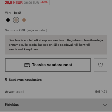
29,99
EUR
-19%
36,99
EUR
Värv
-
beež
Suurus
-
ONE
(välja müüdud)
See toode ei ole hetkel e-poes saadaval. Registreeru teavitusele ja
anname sulle teada, kui see on jälle saadaval, või kontrolli
saadavust kaupluses.
Teavita saadavusest
Saadavus kauplustes
Arvamused
5/5
(
421
)
Kirjeldus