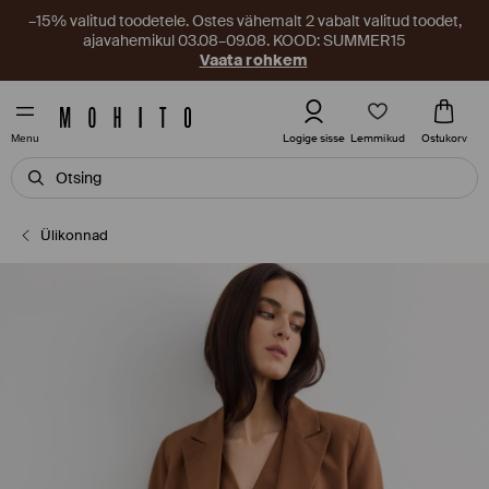
–15% valitud toodetele. Ostes vähemalt 2 vabalt valitud toodet,
ajavahemikul 03.08–09.08. KOOD: SUMMER15
Vaata rohkem
Lemmikud
Logige sisse
Ostukorv
Menu
Ülikonnad