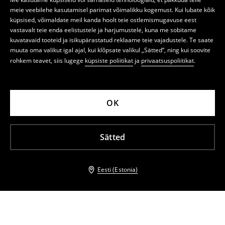
meie veebilehe kasutamisel parimat võimalikku kogemust. Kui lubate kõik
küpsised, võimaldate meil kanda hoolt teie ostlemismugavuse eest
vastavalt teie enda eelistustele ja harjumustele, kuna me sobitame
kuvatavaid tooteid ja isikupärastatud reklaame teie vajadustele. Te saate
muuta oma valikut igal ajal, kui klõpsate valikul „Sätted“, ning kui soovite
rohkem teavet, siis lugege
küpsiste poliitikat
ja
privaatsuspoliitikat
.
OK
Sätted
Eesti (Estonia)