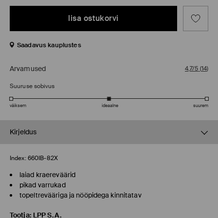
lisa ostukorvi
Saadavus kauplustes
Arvamused
4,7/5
(
14
)
Suuruse sobivus
väiksem
ideaalne
suurem
Kirjeldus
Index:
660IB-82X
laiad kraereväärid
pikad varrukad
topeltrevääriga ja nööpidega kinnitatav
Tootja
:
LPP S.A.