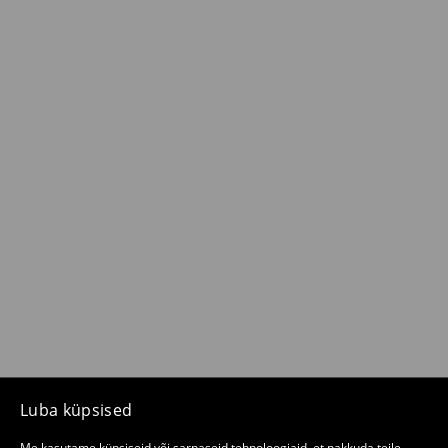
Luba küpsised
Me kasutame küpsiseid või sarnaseid tehnoloogiaid, et pakkuda teile