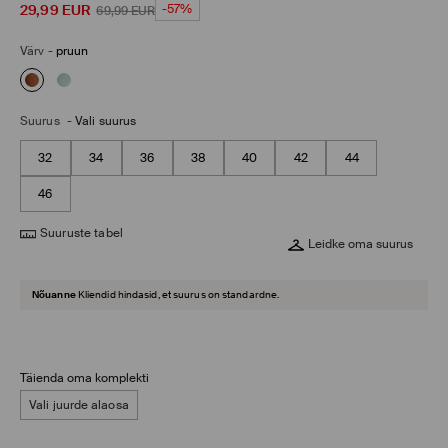
29,99
EUR
-57%
69,99
EUR
Värv
-
pruun
Suurus
-
Vali suurus
32
34
36
38
40
42
44
46
Suuruste tabel
Leidke oma suurus
Nõuanne
Kliendid hindasid, et suurus on standardne.
Täienda oma komplekti
Vali juurde alaosa