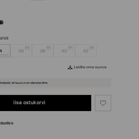
uurus
4
36
38
40
42
Leidke oma suurus
hindasid, et suurus on standardne.
lisa ostukorvi
plustes