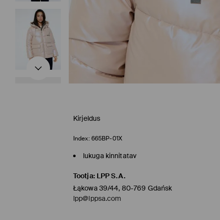
Kirjeldus
Index:
665BP-01X
lukuga kinnitatav
Tootja
:
LPP S.A.
Łąkowa 39/44, 80-769 Gdańsk
lpp@lppsa.com