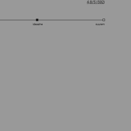
4,8/5
(
592
)
ideaalne
suurem