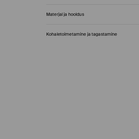
Materjal ja hooldus
100% POLÜESTER
Kohaletoimetamine ja tagastamine
Tarnepoliitika
Kauplusesse tellimine Mohito
(1-9 tööpäeva)
0,00 EUR /
Internetimakse, PayPal, GooglePay, 
DPD pakiautomaat
(
4-7 tööpäeva
)
3,95 EUR /
Internetimakse, PayPal, GooglePay,
Tavaline kuller DPD
(4-7 tööpäeva)
5,5 EUR /
Internetimakse, PayPal, GooglePay, T
Tavaline kuller DPD
(4-9 tööpäeva)
6,5 EUR /
Tasumine paki kättesaamisel