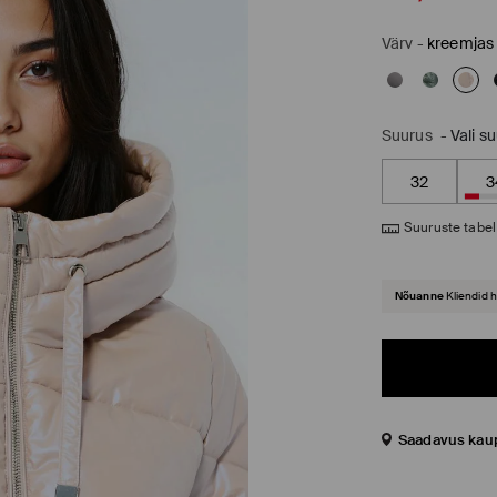
Värv
-
kreemjas
Suurus
-
Vali s
32
3
Suuruste tabel
Nõuanne
Kliendid 
Saadavus kau