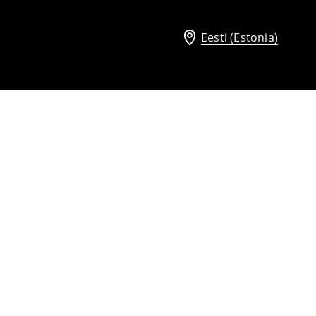
Eesti (Estonia)
Tepitud mantel
36
,
99
EUR
59,99
EUR