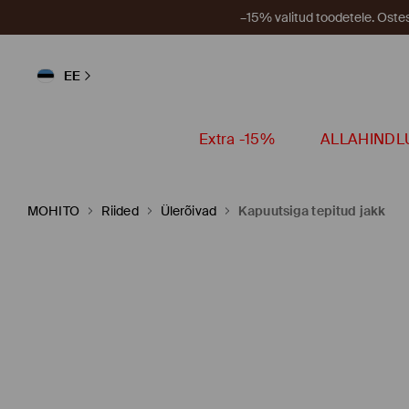
–15% valitud toodetele. Ost
EE
Extra -15%
ALLAHINDL
MOHITO
Riided
Ülerõivad
Kapuutsiga tepitud jakk