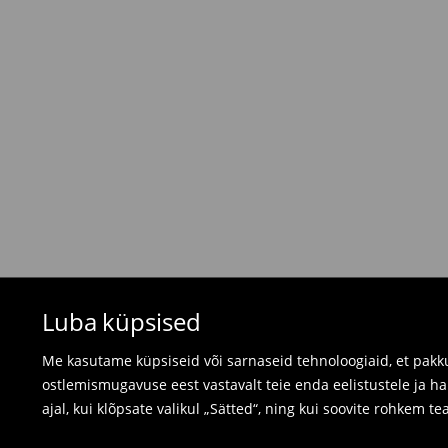
Tasuta saatmine tellimustele, milles
üle 45 EU
⟶
Tarne maksumus ja tarneaeg
Tagastamispoliitika
Kui tellitud tooted ei vastanud sinu ootustele, 
valides ühe järgnevast tagastusviisist:
- Tagastamine Mohito Eesti kauplusesse: võta
arve, tellimuse kinnitus või lihtsalt tellimuse n
- Tagastamine kulleriga: täida oma konto tell
tellime tagastusele märgitud kuupäevaks kulleri
Ujumisriideid ja pidžaamasid ei saa tagastad
Luba küpsised
kasutage veebipõhist tagastusvormi.
⟶
Tagastamine ja vahetamine
Me kasutame küpsiseid või sarnaseid tehnoloogiaid, et pakku
ostlemismugavuse eest vastavalt teie enda eelistustele ja h
ajal, kui klõpsate valikul „Sätted“, ning kui soovite rohkem te