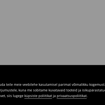
R.
siis sul on võimalik need tagastada
 kaasa tagastatavad tooted ning
umber.
imuste ajaloos tagastusvorm, meie
 pakile järele.
a füüsilistes kauplustes. Palun
da teile meie veebilehe kasutamisel parimat võimalikku kogemust. 
arjumustele, kuna me sobitame kuvatavaid tooteid ja isikupärastatu
avet, siis lugege
küpsiste poliitikat
ja
privaatsuspoliitikat
.