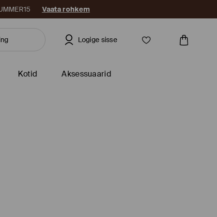
: SUMMER15
Vaata rohkem
Logige sisse
Kotid
Aksessuaarid