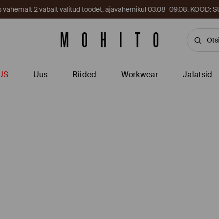
es vähemalt 2 vabalt valitud toodet, ajavahemikul 03.08–09.08. KOOD
US
Uus
Riided
Workwear
Jalatsid