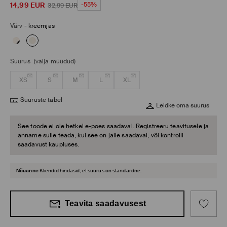
14,99
EUR
-55%
32,99
EUR
Värv
-
kreemjas
Suurus
(välja müüdud)
XS
S
M
L
XL
Suuruste tabel
Leidke oma suurus
See toode ei ole hetkel e-poes saadaval. Registreeru teavitusele ja
anname sulle teada, kui see on jälle saadaval, või kontrolli
saadavust kaupluses.
Nõuanne
Kliendid hindasid, et suurus on standardne.
Teavita saadavusest