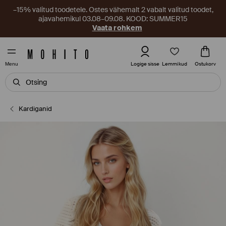
–15% valitud toodetele. Ostes vähemalt 2 vabalt valitud toodet,
ajavahemikul 03.08–09.08. KOOD: SUMMER15
Vaata rohkem
Lemmikud
Logige sisse
Ostukorv
Menu
Kardiganid