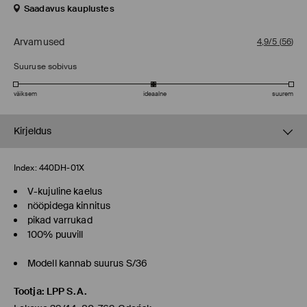
Saadavus kauplustes
Arvamused
4,9/5
(
56
)
Suuruse sobivus
väiksem
ideaalne
suurem
Kirjeldus
Index:
440DH-01X
V-kujuline kaelus
nööpidega kinnitus
pikad varrukad
100% puuvill
Modell kannab suurus S/36
Tootja
:
LPP S.A.