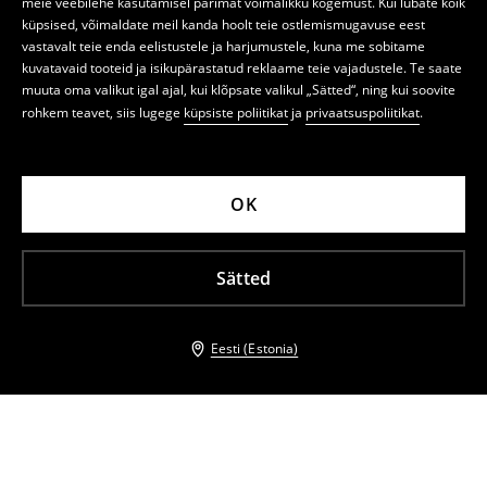
meie veebilehe kasutamisel parimat võimalikku kogemust. Kui lubate kõik
küpsised, võimaldate meil kanda hoolt teie ostlemismugavuse eest
vastavalt teie enda eelistustele ja harjumustele, kuna me sobitame
kuvatavaid tooteid ja isikupärastatud reklaame teie vajadustele. Te saate
muuta oma valikut igal ajal, kui klõpsate valikul „Sätted“, ning kui soovite
rohkem teavet, siis lugege
küpsiste poliitikat
ja
privaatsuspoliitikat
.
OK
Sätted
Eesti (Estonia)