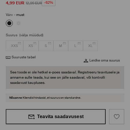
4,99
EUR
-62%
12,99
EUR
Värv
-
must
Suurus
(välja müüdud)
XXS
XS
S
M
L
XL
Suuruste tabel
Leidke oma suurus
See toode ei ole hetkel e-poes saadaval. Registreeru teavitusele ja
anname sulle teada, kui see on jälle saadaval, või kontrolli
saadavust kaupluses.
Nõuanne
Kliendid hindasid, et suurus on standardne.
Teavita saadavusest