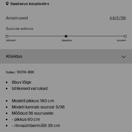
Saadavus kauplustes
Arvamused
4,8/5
(
118
)
Suuruse sobivus
väiksem
ideaalne
suurem
Kirjeldus
Index:
1001X-99X
liibuv lõige
lühikesed varrukad
Modelli pikkus: 180 cm
Modell kannab suurust S/36
Mõõdud 36 suurusele:
- pikkus 60 cm
- rinnaümbermõõt 39 cm