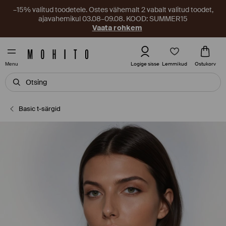
–15% valitud toodetele. Ostes vähemalt 2 vabalt valitud toodet,
ajavahemikul 03.08–09.08. KOOD: SUMMER15
Vaata rohkem
Lemmikud
Logige sisse
Ostukorv
Menu
Basic t-särgid