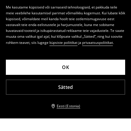
Me kasutame küpsiseid või sarnaseid tehnoloogiaid, et pakkuda teile
meie veebilehe kasutamisel parimat võimalikku kogemust. Kui lubate kõik
küpsised, võimaldate meil kanda hoolt teie ostlemismugavuse eest
vastavalt teie enda eelistustele ja harjumustele, kuna me sobitame
kuvatavaid tooteid ja isikupärastatud reklaame teie vajadustele. Te saate
muuta oma valikut igal ajal, kui klõpsate valikul „Sätted“, ning kui soovite
rohkem teavet, siis lugege
küpsiste poliitikat
ja
privaatsuspoliitikat
.
OK
Sätted
Eesti (Estonia)