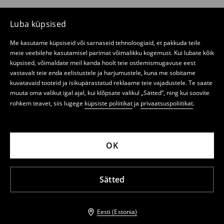
Luba küpsised
Me kasutame küpsiseid või sarnaseid tehnoloogiaid, et pakkuda teile
meie veebilehe kasutamisel parimat võimalikku kogemust. Kui lubate kõik
küpsised, võimaldate meil kanda hoolt teie ostlemismugavuse eest
vastavalt teie enda eelistustele ja harjumustele, kuna me sobitame
kuvatavaid tooteid ja isikupärastatud reklaame teie vajadustele. Te saate
muuta oma valikut igal ajal, kui klõpsate valikul „Sätted“, ning kui soovite
rohkem teavet, siis lugege
küpsiste poliitikat
ja
privaatsuspoliitikat
.
OK
Sätted
Eesti (Estonia)