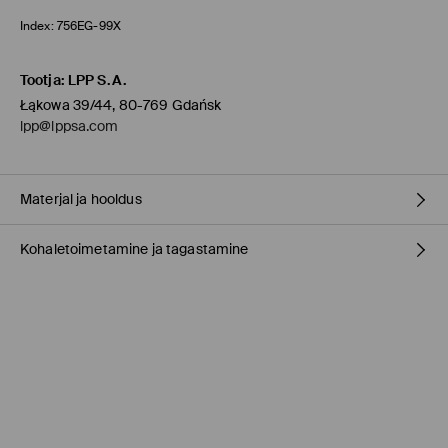
Index:
756EG-99X
Tootja
:
LPP S.A.
Łąkowa 39/44, 80-769 Gdańsk
lpp@lppsa.com
Materjal ja hooldus
Kohaletoimetamine ja tagastamine
materjal
:
100% POLÜURETAAN
Vooder
:
100% POLÜURETAAN
Täitematerjal
:
100% TPR
Tarnepoliitika
Kauplusesse tellimine Mohito
(1-9 tööpäeva)
0,00 EUR /
Internetimakse, PayPal, GooglePay, Trustly
DPD pakiautomaat
(
4-7 tööpäeva
)
3,95 EUR /
Internetimakse, PayPal, GooglePay, Trustly