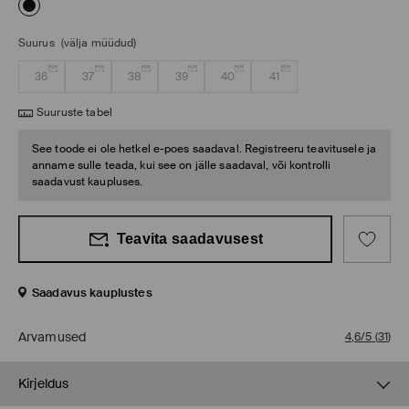
Suurus
(välja müüdud)
36
37
38
39
40
41
Suuruste tabel
See toode ei ole hetkel e-poes saadaval. Registreeru teavitusele ja
anname sulle teada, kui see on jälle saadaval, või kontrolli
saadavust kaupluses.
Teavita saadavusest
Saadavus kauplustes
Arvamused
4,6/5
(
31
)
Kirjeldus