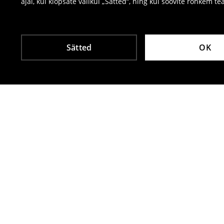
ajal, kui klõpsate valikul „Sätted“, ning kui soovite rohkem te
Sätted
OK
Teised kliendid valisid ka