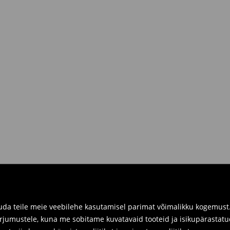
R.
siis sul on võimalik need tagastada
 kaasa tagastatavad tooted ning
umber.
imuste ajaloos tagastusvorm, meie
 pakile järele.
a füüsilistes kauplustes. Palun
da teile meie veebilehe kasutamisel parimat võimalikku kogemust. 
arjumustele, kuna me sobitame kuvatavaid tooteid ja isikupärastatu