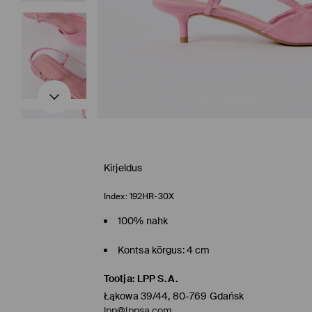
Kirjeldus
Index:
192HR-30X
100% nahk
Kontsa kõrgus: 4 cm
Tootja
:
LPP S.A.
Łąkowa 39/44, 80-769 Gdańsk
lpp@lppsa.com