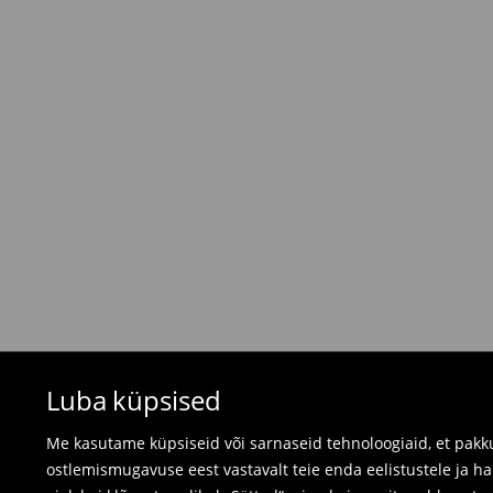
6,5 EUR /
Tasumine paki kättesaamisel
Tasuta saatmine tellimustele, milles
üle 45 EU
⟶
Tarne maksumus ja tarneaeg
Tagastamispoliitika
Kui tellitud tooted ei vastanud sinu ootustele, 
valides ühe järgnevast tagastusviisist:
- Tagastamine Mohito Eesti kauplusesse: võta
arve, tellimuse kinnitus või lihtsalt tellimuse n
- Tagastamine kulleriga: täida oma konto tell
tellime tagastusele märgitud kuupäevaks kulleri
Ujumisriideid ja pidžaamasid ei saa tagastad
Luba küpsised
kasutage veebipõhist tagastusvormi.
⟶
Tagastamine ja vahetamine
Me kasutame küpsiseid või sarnaseid tehnoloogiaid, et pakku
ostlemismugavuse eest vastavalt teie enda eelistustele ja h