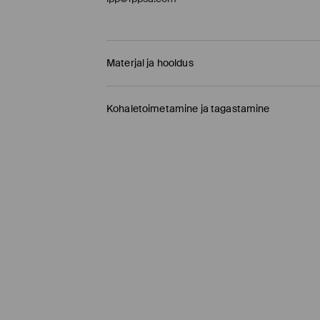
Materjal ja hooldus
100% NAHK
Kohaletoimetamine ja tagastamine
Tarnepoliitika
Kauplusesse tellimine Mohito
(1-9 tööpäeva)
0,00 EUR /
Internetimakse, PayPal, GooglePay, 
DPD pakiautomaat
(
4-7 tööpäeva
)
3,95 EUR /
Internetimakse, PayPal, GooglePay,
Tavaline kuller DPD
(4-7 tööpäeva)
5,5 EUR /
Internetimakse, PayPal, GooglePay, T
Tavaline kuller DPD
(4-9 tööpäeva)