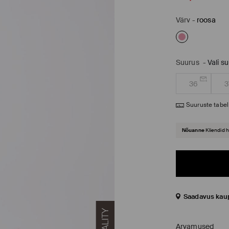
Värv
-
roosa
Suurus
-
Vali s
36
3
Suuruste tabel
Nõuanne
Kliendid 
Saadavus kau
Arvamused