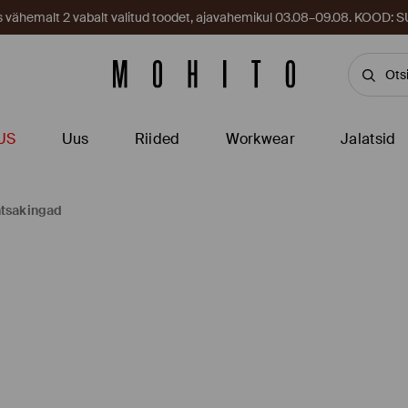
es vähemalt 2 vabalt valitud toodet, ajavahemikul 03.08–09.08. KOOD
US
Uus
Riided
Workwear
Jalatsid
tsakingad