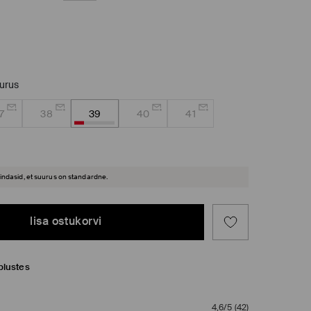
uurus
7
38
39
40
41
hindasid, et suurus on standardne.
lisa ostukorvi
plustes
4,6/5
(
42
)