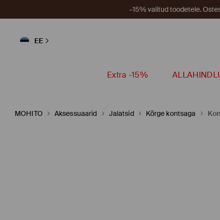
–15% valitud toodetele. Ost
EE
Extra -15%
ALLAHINDL
MOHITO
Aksessuaarid
Jalatsid
Kõrge kontsaga
Kon