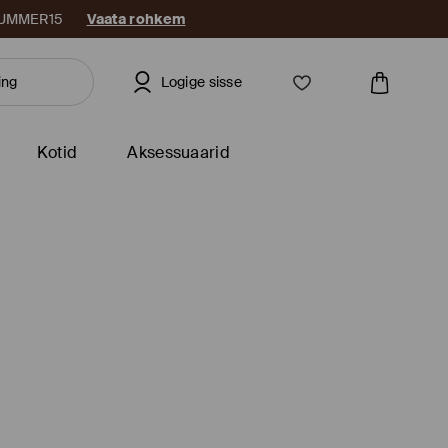
: SUMMER15
Vaata rohkem
Logige sisse
Kotid
Aksessuaarid