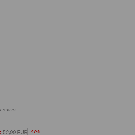
 IN STOCK
-47%
R
52,99
EUR