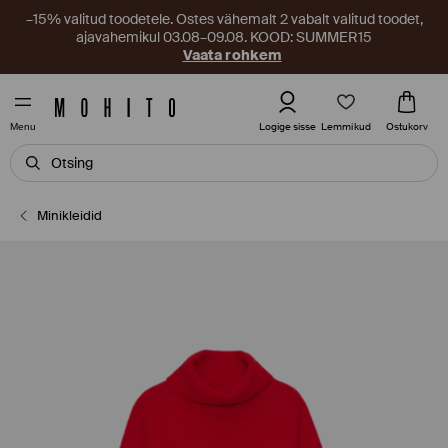
–15% valitud toodetele. Ostes vähemalt 2 vabalt valitud toodet,
ajavahemikul 03.08–09.08. KOOD: SUMMER15
Vaata rohkem
Lemmikud
Logige sisse
Ostukorv
Menu
Minikleidid