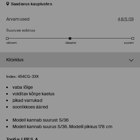
Saadavus kauplustes
Arvamused
4,8/5
(
13
)
Suuruse sobivus
väiksem
ideaalne
suurem
Kirjeldus
Index:
454CG-33X
vaba lõige
volditav kõrge kaelus
pikad varrukad
soonikkoes ääred
Modell kannab suurust S/36
Modell kannab suurus S/36. Modelli pikkus 178 cm
Tootja
:
LPP S.A.