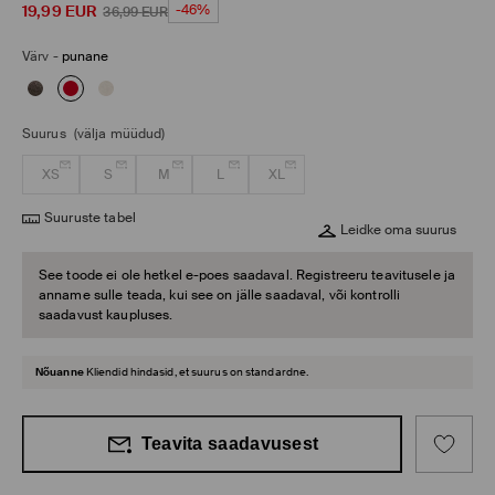
19,99
EUR
-46%
36,99
EUR
Värv
-
punane
Suurus
(välja müüdud)
XS
S
M
L
XL
Suuruste tabel
Leidke oma suurus
See toode ei ole hetkel e-poes saadaval. Registreeru teavitusele ja
anname sulle teada, kui see on jälle saadaval, või kontrolli
saadavust kaupluses.
Nõuanne
Kliendid hindasid, et suurus on standardne.
Teavita saadavusest