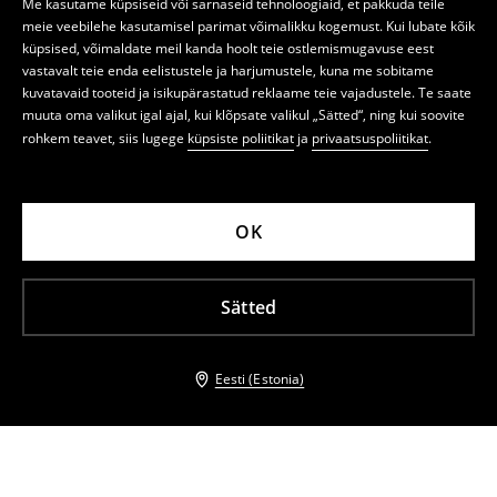
Me kasutame küpsiseid või sarnaseid tehnoloogiaid, et pakkuda teile
meie veebilehe kasutamisel parimat võimalikku kogemust. Kui lubate kõik
küpsised, võimaldate meil kanda hoolt teie ostlemismugavuse eest
vastavalt teie enda eelistustele ja harjumustele, kuna me sobitame
kuvatavaid tooteid ja isikupärastatud reklaame teie vajadustele. Te saate
muuta oma valikut igal ajal, kui klõpsate valikul „Sätted“, ning kui soovite
rohkem teavet, siis lugege
küpsiste poliitikat
ja
privaatsuspoliitikat
.
OK
Sätted
Eesti (Estonia)