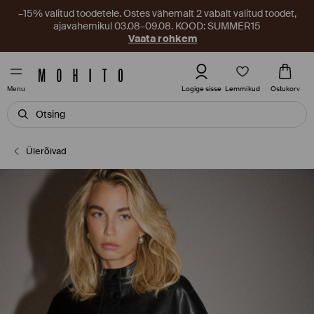
–15% valitud toodetele. Ostes vähemalt 2 vabalt valitud toodet,
ajavahemikul 03.08–09.08. KOOD: SUMMER15
Vaata rohkem
Lemmikud
Logige sisse
Ostukorv
Menu
Ülerõivad