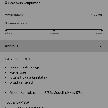
Saadavus kauplustes
Arvamused
4,7/5
(
63
)
Suuruse sobivus
väiksem
ideaalne
suurem
Kirjeldus
Index:
060HH-99X
oversize-stiilis lõige
kõrge krae
luku ja trukiga kinnitatav
pikad varrukad
Modell kannab suurus S/36. Modelli pikkus 173 cm
Tootja
:
LPP S.A.