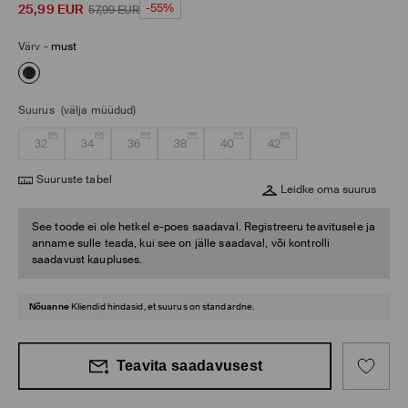
25,99
EUR
-55%
57,99
EUR
Värv
-
must
Suurus
(välja müüdud)
32
34
36
38
40
42
Suuruste tabel
Leidke oma suurus
See toode ei ole hetkel e-poes saadaval. Registreeru teavitusele ja
anname sulle teada, kui see on jälle saadaval, või kontrolli
saadavust kaupluses.
Nõuanne
Kliendid hindasid, et suurus on standardne.
Teavita saadavusest