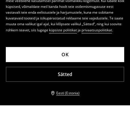
meie veebilehe kasutamisel parimat võimalikku kogemust. Kui lubate kõik
küpsised, võimaldate meil kanda hoolt teie ostlemismugavuse eest
vastavalt teie enda eelistustele ja harjumustele, kuna me sobitame
kuvatavaid tooteid ja isikupärastatud reklaame teie vajadustele. Te saate
muuta oma valikut igal ajal, kui klõpsate valikul „Sätted“, ning kui soovite
rohkem teavet, siis lugege
küpsiste poliitikat
ja
privaatsuspoliitikat
.
OK
Sätted
Eesti (Estonia)