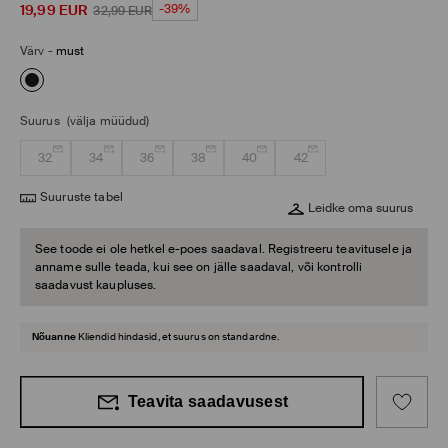
19,99
EUR
-39%
32,99
EUR
Värv
-
must
Suurus
(välja müüdud)
32
34
36
38
40
42
Suuruste tabel
Leidke oma suurus
See toode ei ole hetkel e-poes saadaval. Registreeru teavitusele ja
anname sulle teada, kui see on jälle saadaval, või kontrolli
saadavust kaupluses.
Nõuanne
Kliendid hindasid, et suurus on standardne.
Teavita saadavusest