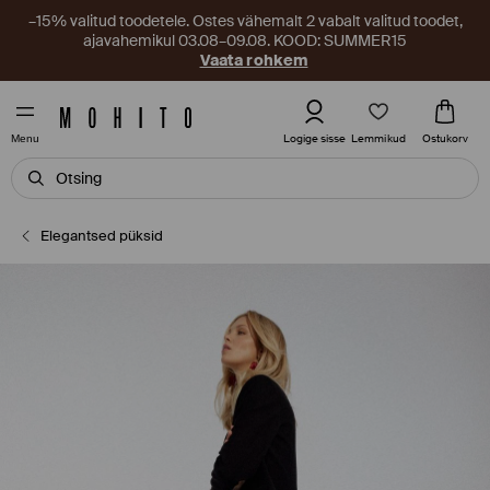
–15% valitud toodetele. Ostes vähemalt 2 vabalt valitud toodet,
ajavahemikul 03.08–09.08. KOOD: SUMMER15
Vaata rohkem
Lemmikud
Logige sisse
Ostukorv
Menu
Elegantsed püksid