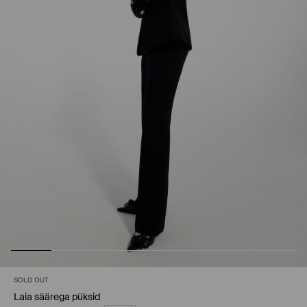
SOLD OUT
Laia säärega püksid