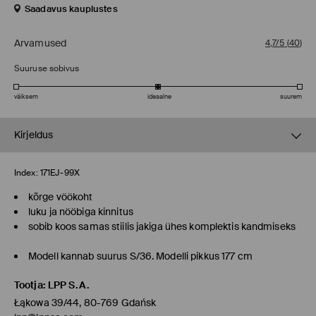
Saadavus kauplustes
Arvamused
4,7/5
(
40
)
Suuruse sobivus
väiksem
ideaalne
suurem
Kirjeldus
Index:
171EJ-99X
kõrge vöökoht
luku ja nööbiga kinnitus
sobib koos samas stiilis jakiga ühes komplektis kandmiseks
Modell kannab suurus S/36. Modelli pikkus 177 cm
Tootja
:
LPP S.A.
Łąkowa 39/44, 80-769 Gdańsk