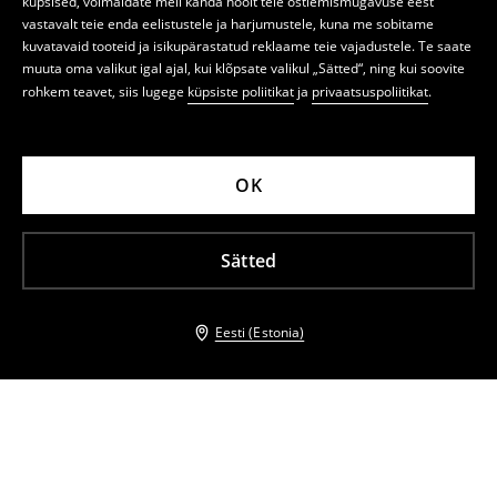
küpsised, võimaldate meil kanda hoolt teie ostlemismugavuse eest
vastavalt teie enda eelistustele ja harjumustele, kuna me sobitame
kuvatavaid tooteid ja isikupärastatud reklaame teie vajadustele. Te saate
muuta oma valikut igal ajal, kui klõpsate valikul „Sätted“, ning kui soovite
rohkem teavet, siis lugege
küpsiste poliitikat
ja
privaatsuspoliitikat
.
OK
Sätted
Eesti (Estonia)