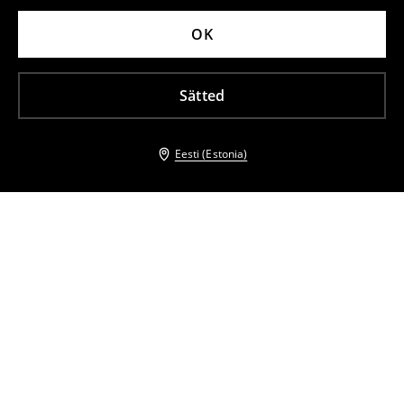
OK
Sätted
Eesti (Estonia)
Teised kliendid valisid ka