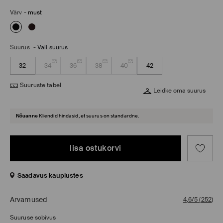
Värv
-
must
Suurus
-
Vali suurus
32
34
36
38
40
42
Suuruste tabel
Leidke oma suurus
Nõuanne
Kliendid hindasid, et suurus on standardne.
lisa ostukorvi
Saadavus kauplustes
Arvamused
4,6/5
(
252
)
Suuruse sobivus