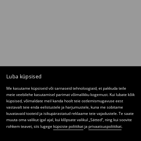
Luba küpsised
Me kasutame küpsiseid või sarnaseid tehnoloogiaid, et pakkuda teile
meie veebilehe kasutamisel parimat võimalikku kogemust. Kui lubate kõik
küpsised, võimaldate meil kanda hoolt teie ostlemismugavuse eest
vastavalt teie enda eelistustele ja harjumustele, kuna me sobitame
kuvatavaid tooteid ja isikupärastatud reklaame teie vajadustele. Te saate
muuta oma valikut igal ajal, kui klõpsate valikul „Sätted“, ning kui soovite
rohkem teavet, siis lugege
küpsiste poliitikat
ja
privaatsuspoliitikat
.