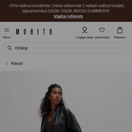
–15% valitud toodetele. Ostes vähemalt 2 vabalt valitud toodet,
ajavahemikul 03.08–09.08. KOOD: SUMMER15
Vaata rohkem
Lemmikud
Logige sisse
Ostukorv
Menu
Püksid