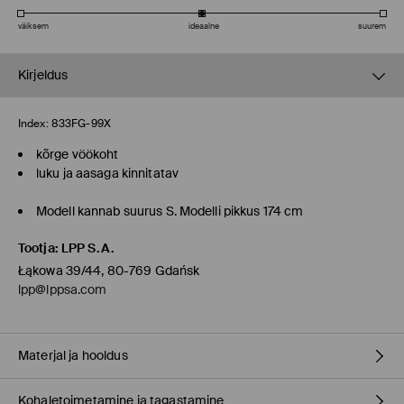
väiksem
ideaalne
suurem
Kirjeldus
Index:
833FG-99X
kõrge vöökoht
luku ja aasaga kinnitatav
Modell kannab suurus S. Modelli pikkus 174 cm
Tootja
:
LPP S.A.
Łąkowa 39/44, 80-769 Gdańsk
lpp@lppsa.com
Materjal ja hooldus
Kohaletoimetamine ja tagastamine