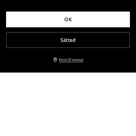
OK
Sätted
Eesti (Estonia)
Teised kliendid valisid ka