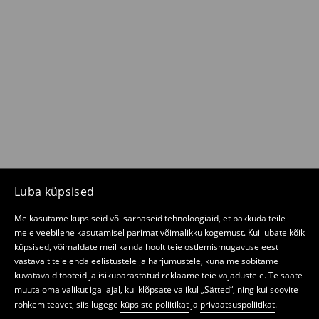
Luba küpsised
Me kasutame küpsiseid või sarnaseid tehnoloogiaid, et pakkuda teile
meie veebilehe kasutamisel parimat võimalikku kogemust. Kui lubate kõik
küpsised, võimaldate meil kanda hoolt teie ostlemismugavuse eest
vastavalt teie enda eelistustele ja harjumustele, kuna me sobitame
kuvatavaid tooteid ja isikupärastatud reklaame teie vajadustele. Te saate
muuta oma valikut igal ajal, kui klõpsate valikul „Sätted“, ning kui soovite
rohkem teavet, siis lugege
küpsiste poliitikat
ja
privaatsuspoliitikat
.