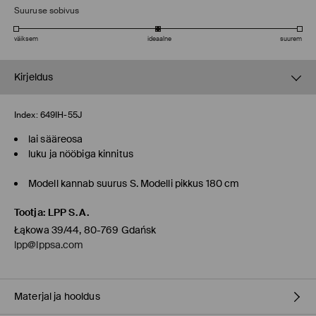
Suuruse sobivus
väiksem
ideaalne
suurem
Kirjeldus
Index:
649IH-55J
lai sääreosa
luku ja nööbiga kinnitus
Modell kannab suurus S. Modelli pikkus 180 cm
Tootja
:
LPP S.A.
Łąkowa 39/44, 80-769 Gdańsk
lpp@lppsa.com
Materjal ja hooldus