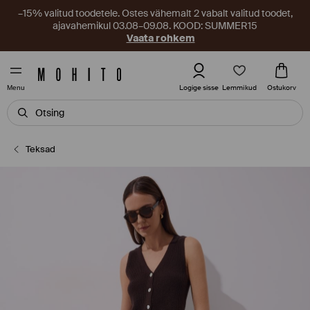
–15% valitud toodetele. Ostes vähemalt 2 vabalt valitud toodet,
ajavahemikul 03.08–09.08. KOOD: SUMMER15
Vaata rohkem
Lemmikud
Logige sisse
Ostukorv
Menu
Teksad