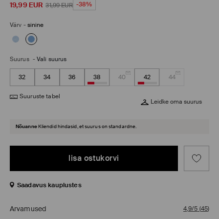
19,99
EUR
-38%
31,99
EUR
Värv
-
sinine
Suurus
-
Vali suurus
32
34
36
38
40
42
44
Suuruste tabel
Leidke oma suurus
Nõuanne
Kliendid hindasid, et suurus on standardne.
lisa ostukorvi
Saadavus kauplustes
Arvamused
4,9/5
(
45
)