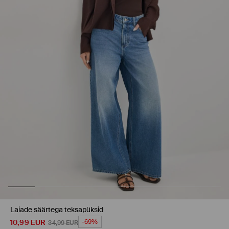
Laiade säärtega teksapüksid
10,99
EUR
-69%
34,99
EUR