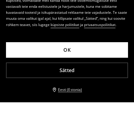
küpsised, võimaldate meil kanda hoolt teie ostlemismugavuse eest
vastavalt teie enda eelistustele ja harjumustele, kuna me sobitame
kuvatavaid tooteid ja isikupärastatud reklaame teie vajadustele. Te saate
muuta oma valikut igal ajal, kui klõpsate valikul „Sätted“, ning kui soovite
rohkem teavet, siis lugege
küpsiste poliitikat
ja
privaatsuspoliitikat
.
OK
Sätted
Eesti (Estonia)