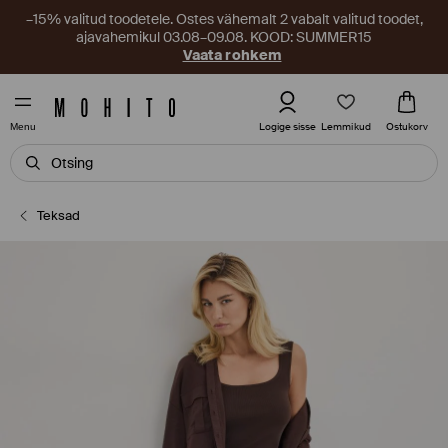
–15% valitud toodetele. Ostes vähemalt 2 vabalt valitud toodet,
ajavahemikul 03.08–09.08. KOOD: SUMMER15
Vaata rohkem
Lemmikud
Logige sisse
Ostukorv
Menu
Teksad