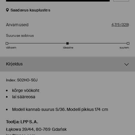
Saadavus kauplustes
Arvamused
4,7/5
(
329
)
Suuruse sobivus
väiksem
ideaalne
suurem
Kirjeldus
Index:
502HO-50J
kõrge vöökoht
lai sääreosa
Modell kannab suurus S/36. Modelli pikkus 174 cm
Tootja
:
LPP S.A.
Łąkowa 39/44, 80-769 Gdańsk