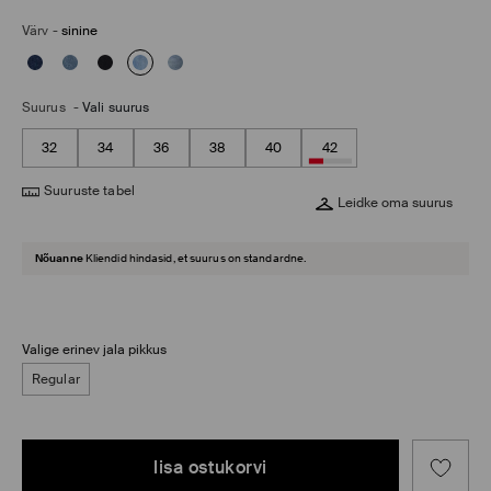
Värv
-
sinine
Suurus
-
Vali suurus
32
34
36
38
40
42
Suuruste tabel
Leidke oma suurus
Nõuanne
Kliendid hindasid, et suurus on standardne.
Valige erinev jala pikkus
Regular
lisa ostukorvi